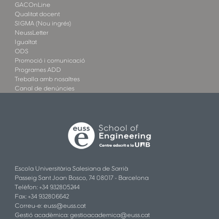
GACOnLine
Qualitat docent
SIGMA (Nou ingrés)
NeussLetter
Igualtat
ODS
Promoció i comunicació
Programes ADD
Treballa amb nosaltres
Canal de denúncies
Escola Universitària Salesiana de Sarrià
Passeig Sant Joan Bosco, 74 08017 - Barcelona
Telèfon: +34 932805244
Fax: +34 932806642
Correu-e:
euss@euss.cat
Gestió acadèmica:
gestioacademica@euss.cat