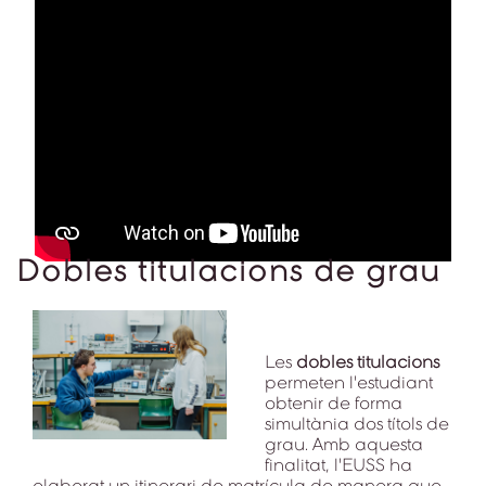
Dobles titulacions de grau
Les
dobles titulacions
permeten l'estudiant
obtenir de forma
simultània dos títols de
grau. Amb aquesta
finalitat, l'EUSS ha
elaborat un itinerari de matrícula de manera que