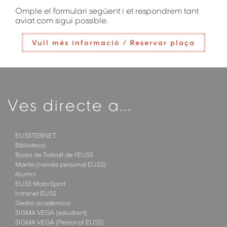
Omple el formulari següent i et respondrem tant
aviat com sigui possible.
Vull més informació / Reservar plaça
Ves directe a...
EUSSTERNET
Biblioteca
Borsa de Treball de l'EUSS
Mantis (només personal EUSS)
Alumni
EUSS MotorSport
Intranet EUSS
Gestió acadèmica
SIGMA VEGA (estudiant)
SIGMA VEGA (Personal EUSS)