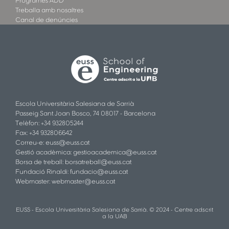
Programes ADD
Treballa amb nosaltres
Canal de denúncies
Escola Universitària Salesiana de Sarrià
Passeig Sant Joan Bosco, 74 08017 - Barcelona
Telèfon: +34 932805244
Fax: +34 932806642
Correu-e:
euss@euss.cat
Gestió acadèmica:
gestioacademica@euss.cat
Borsa de treball:
borsatreball@euss.cat
Fundació Rinaldi:
fundacio@euss.cat
Webmaster:
webmaster@euss.cat
EUSS - Escola Universitària Salesiana de Sarrià. © 2024 - Centre adscrit
a la UAB