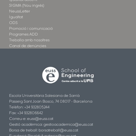
SIGMA (Nou ingrés)
NeussLetter
Igualtat
ODS
Promoció i comunicació
Programes ADD
Treballa amb nosaltres
Canal de denúncies
Escola Universitària Salesiana de Sarrià
Passeig Sant Joan Bosco, 74 08017 - Barcelona
Telèfon: +34 932805244
Fax: +34 932806642
Correu-e:
euss@euss.cat
Gestió acadèmica:
gestioacademica@euss.cat
Borsa de treball:
borsatreball@euss.cat
Fundació Rinaldi:
fundacio@euss.cat