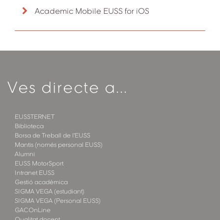
Academic Mobile EUSS for iOS
Ves directe a...
EUSSTERNET
Biblioteca
Borsa de Treball de l'EUSS
Mantis (només personal EUSS)
Alumni
EUSS MotorSport
Intranet EUSS
Gestió acadèmica
SIGMA VEGA (estudiant)
SIGMA VEGA (Personal EUSS)
GACOnLine
Qualitat docent