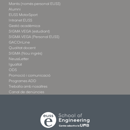
Mantis (només personal EUSS)
Alumni
EUSS MotorSport
Intranet EUSS
Gestió acadèmica
SIGMA VEGA (estudiant)
SIGMA VEGA (Personal EUSS)
GACOnLine
Qualitat docent
SIGMA (Nou ingrés)
NeussLetter
Igualtat
ODS
Promoció i comunicació
Programes ADD
Treballa amb nosaltres
Canal de denúncies