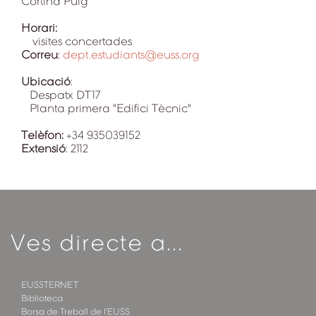
Cortina Puig
Horari:
visites concertades
Correu
:
dept.estudiants@euss.org
Ubicació
:
Despatx DT17
Planta primera "Edifici Tècnic"
Telèfon:
+34 935039152
Extensió
: 2112
Ves directe a...
EUSSTERNET
Biblioteca
Borsa de Treball de l'EUSS