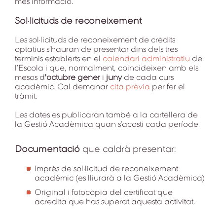
més informació.
Sol·licituds de reconeixement
Les sol·licituds de reconeixement de crèdits
optatius s’hauran de presentar dins dels tres
terminis establerts en el
calendari administratiu
de
l’Escola i que, normalment, coincideixen amb els
mesos d
'octubre gener
i
juny
de cada curs
acadèmic. Cal demanar
cita prèvia
per fer el
tràmit.
Les dates es publicaran també a la cartellera de
la Gestió Acadèmica quan s’acosti cada període.
Documentació
que caldrà presentar:
Imprès de sol·licitud de reconeixement
acadèmic (es lliurarà a la Gestió Acadèmica)
Original i fotocòpia del certificat que
acredita que has superat aquesta activitat.