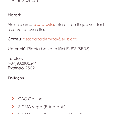
Pilar Guzmán
Horari:
Atenció amb
cita prèvia
.
Tria el tràmit que vols fer i
reserva la teva cita.
Correu
:
gestioacademica@euss.cat
Ubicació
: Planta baixa edifici EUSS (SE03).
Telèfon:
(+34)932805244
Extensió
: 2502
Enllaços
GAC On-line
SIGMA Vega (Estudiants)