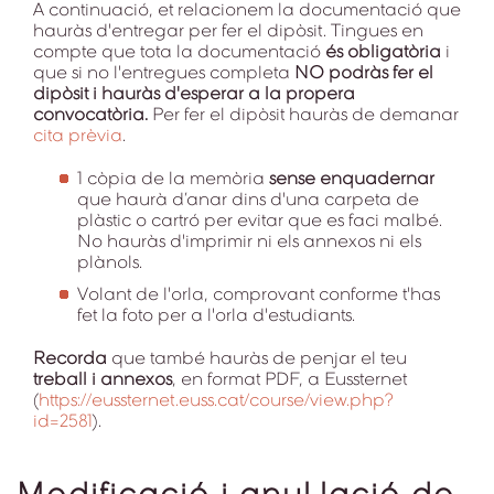
A continuació, et relacionem la documentació que
hauràs d'entregar per fer el dipòsit. Tingues en
compte que tota la documentació
és obligatòria
i
que si no l'entregues completa
NO podràs fer el
dipòsit i hauràs d'esperar a la propera
convocatòria.
Per fer el dipòsit hauràs de demanar
cita prèvia
.
1 còpia de la memòria
sense enquadernar
que haurà d’anar dins d'una carpeta de
plàstic o cartró per evitar que es faci malbé.
No hauràs d'imprimir ni els annexos ni els
plànols.
Volant de l'orla, comprovant conforme t'has
fet la foto per a l'orla d'estudiants.
Recorda
que també hauràs de penjar el teu
treball i annexos
,
en format PDF, a Eussternet
(
https://eussternet.euss.cat/course/view.php?
id=2581
).
Modificació i anul·lació de