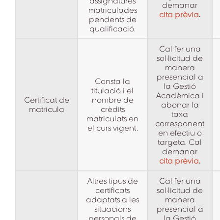
assignatures
demanar
matriculades
cita prèvia
.
pendents de
qualificació.
Cal fer una
sol·licitud de
manera
presencial a
Consta la
la Gestió
titulació i el
Acadèmica i
Certificat de
nombre de
abonar la
matrícula
crèdits
taxa
matriculats en
corresponent
el curs vigent.
en efectiu o
targeta. Cal
demanar
cita prèvia
.
Altres tipus de
Cal fer una
certificats
sol·licitud de
adaptats a les
manera
situacions
presencial a
personals de
la Gestió