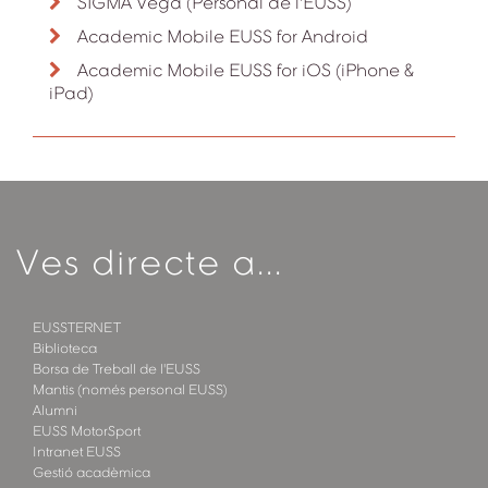
SIGMA Vega (Personal de l'EUSS)
Academic Mobile EUSS for Android
Academic Mobile EUSS for iOS (iPhone &
iPad)
Ves directe a...
EUSSTERNET
Biblioteca
Borsa de Treball de l'EUSS
Mantis (només personal EUSS)
Alumni
EUSS MotorSport
Intranet EUSS
Gestió acadèmica