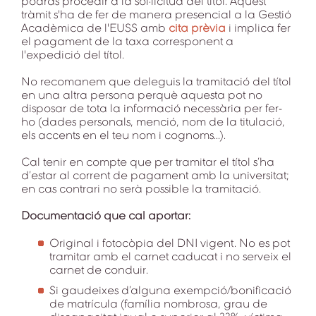
podràs procedir a la sol·licitud del títol. Aquest
tràmit s'ha de fer de manera presencial a la Gestió
Acadèmica de l'EUSS amb
cita prèvia
i implica fer
el pagament de la taxa corresponent a
l'expedició del títol.
No recomanem que deleguis la tramitació del títol
en una altra persona perquè aquesta pot no
disposar de tota la informació necessària per fer-
ho (dades personals, menció, nom de la titulació,
els accents en el teu nom i cognoms...).
Cal tenir en compte que per tramitar el títol s’ha
d’estar al corrent de pagament amb la universitat;
en cas contrari no serà possible la tramitació.
Documentació que cal aportar:
Original i fotocòpia del DNI vigent. No es pot
tramitar amb el carnet caducat i no serveix el
carnet de conduir.
Si gaudeixes d’alguna exempció/bonificació
de matrícula (família nombrosa, grau de