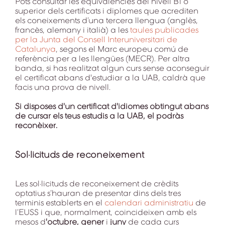
Pots consultar les equivalències del nivell B1 o
superior dels certificats i diplomes que acrediten
els coneixements d’una tercera llengua (anglès,
francès, alemany i italià) a les
taules publicades
per la Junta del Consell Interuniversitari de
Catalunya
, segons el Marc europeu comú de
referència per a les llengües (MECR). Per altra
banda, si has realitzat algun curs sense aconseguir
el certificat abans d'estudiar a la UAB, caldrà que
facis una prova de nivell.
Si disposes d'un certificat d'idiomes obtingut abans
de cursar els teus estudis a la UAB, el podràs
reconèixer.
Sol·licituds de reconeixement
Les sol·licituds de reconeixement de crèdits
optatius s’hauran de presentar dins dels tres
terminis establerts en el
calendari administratiu
de
l’EUSS i que, normalment, coincideixen amb els
mesos d
'octubre, gener
i
juny
de cada curs