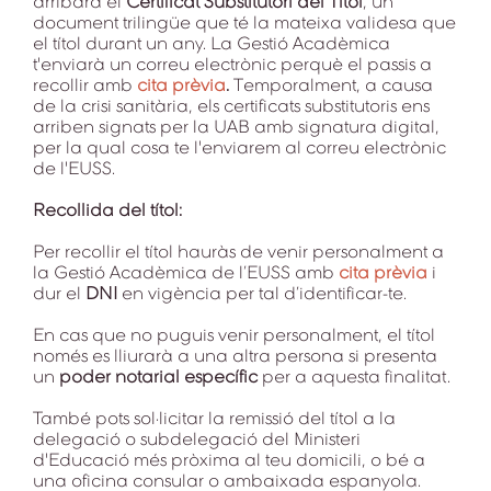
arribarà el
Certificat Substitutori del Títol
, un
document trilingüe que té la mateixa validesa que
el títol durant un any. La Gestió Acadèmica
t'enviarà un correu electrònic perquè el passis a
recollir amb
cita prèvia
.
Temporalment, a causa
de la crisi sanitària, els certificats substitutoris ens
arriben signats per la UAB amb signatura digital,
per la qual cosa te l'enviarem al correu electrònic
de l'EUSS.
Recollida del títol:
Per recollir el títol hauràs de venir personalment a
la Gestió Acadèmica de l’EUSS amb
cita prèvia
i
dur el
DNI
en vigència per tal d’identificar-te.
En cas que no puguis venir personalment, el títol
només es lliurarà a una altra persona si presenta
un
poder notarial específic
per a aquesta finalitat.
També pots sol·licitar la remissió del títol a la
delegació o subdelegació del Ministeri
d'Educació més pròxima al teu domicili, o bé a
una oficina consular o ambaixada espanyola.