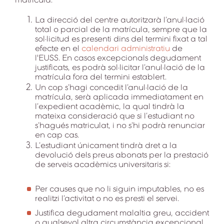
La direcció del centre autoritzarà l’anul·lació
total o parcial de la matrícula, sempre que la
sol·licitud es presenti dins del termini fixat a tal
efecte en el
calendari administratiu
de
l'EUSS. En casos excepcionals degudament
justificats, es podrà sol·licitar l’anul·lació de la
matrícula fora del termini establert.
Un cop s’hagi concedit l’anul·lació de la
matrícula, serà aplicada immediatament en
l’expedient acadèmic, la qual tindrà la
mateixa consideració que si l’estudiant no
s’hagués matriculat, i no s’hi podrà renunciar
en cap cas.
L’estudiant únicament tindrà dret a la
devolució dels preus abonats per la prestació
de serveis acadèmics universitaris si:
Per causes que no li siguin imputables, no es
realitzi l’activitat o no es presti el servei.
Justifica degudament malaltia greu, accident
o qualsevol altra circumstància excepcional.