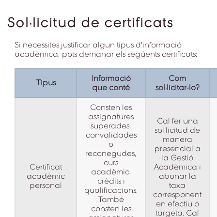
Sol·licitud de certificats
Si necessites justificar algun tipus d'informació
acadèmica, pots demanar els següents certificats:
Informació
Com
Tipus
que conté
sol·licitar-lo?
Consten les
assignatures
Cal fer una
superades,
sol·licitud de
convalidades
manera
o
presencial a
reconegudes,
la Gestió
curs
Certificat
Acadèmica i
acadèmic,
acadèmic
abonar la
crèdits i
personal
taxa
qualificacions.
corresponent
També
en efectiu o
consten les
targeta. Cal