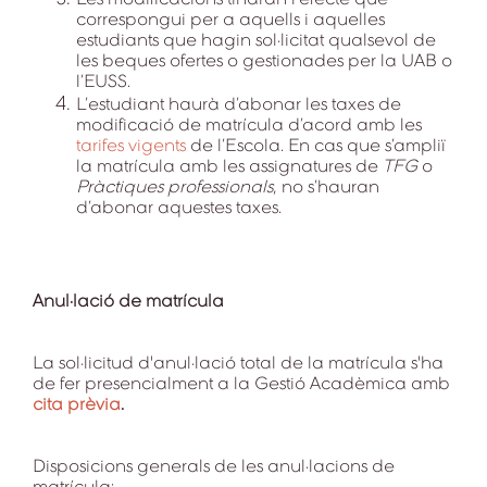
correspongui per a aquells i aquelles
estudiants que hagin sol·licitat qualsevol de
les beques ofertes o gestionades per la UAB o
l’EUSS.
L’estudiant haurà d’abonar les taxes de
modificació de matrícula d’acord amb les
tarifes vigents
de l’Escola. En cas que s’ampliï
la matrícula amb les assignatures de
TFG
o
Pràctiques professionals
, no s’hauran
d’abonar aquestes taxes.
Anul·lació de matrícula
La sol·licitud d'anul·lació total de la matrícula s'ha
de fer presencialment a la Gestió Acadèmica amb
cita prèvia
.
Disposicions generals de les anul·lacions de
matrícula: