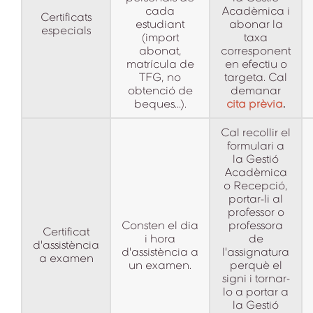
cada
Acadèmica i
Certificats
estudiant
abonar la
especials
(import
taxa
abonat,
corresponent
matrícula de
en efectiu o
TFG, no
targeta. Cal
obtenció de
demanar
beques...).
cita prèvia
.
Cal recollir el
formulari a
la Gestió
Acadèmica
o Recepció,
portar-li al
professor o
Consten el dia
professora
Certificat
i hora
de
d'assistència
d'assistència a
l'assignatura
a examen
un examen.
perquè el
signi i tornar-
lo a portar a
la Gestió