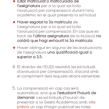
Estar matriculat o matriculada de
l’assignatura
per a la qual sol·licita
l’avaluació per compensació durant l’any
acadèmic en el qual presenta la sol·licitud.
Haver esgotat la 3a matrícula
de
l’assignatura per a la qual sol·licita
l’avaluació per compensació. En cas que es
tracti de
l’última assignatura
de la titulació
no
caldrà que hagi exhaurit la 3a matrícula
.
Haver obtingut en alguna de les avaluacions
de l’assignatura
una qualificació igual o
superior a 3,5.
El director de l’EUSS resoldrà les sol·licituds
d’avaluació per compensació, d’acord amb
el compliment dels requisits abans esmentats.
La compensació en cap cas serà
automàtica, sinó que
l'estudiant l'haurà de
demanar
. Les sol·licituds s’hauran de
presentar a la Gestió Acadèmica amb
cita
prèvia
un cop s’hagin publicat les notes