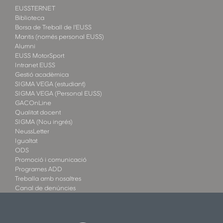
EUSSTERNET
Biblioteca
Borsa de Treball de l'EUSS
Mantis (només personal EUSS)
Alumni
EUSS MotorSport
Intranet EUSS
Gestió acadèmica
SIGMA VEGA (estudiant)
SIGMA VEGA (Personal EUSS)
GACOnLine
Qualitat docent
SIGMA (Nou ingrés)
NeussLetter
Igualtat
ODS
Promoció i comunicació
Programes ADD
Treballa amb nosaltres
Canal de denúncies