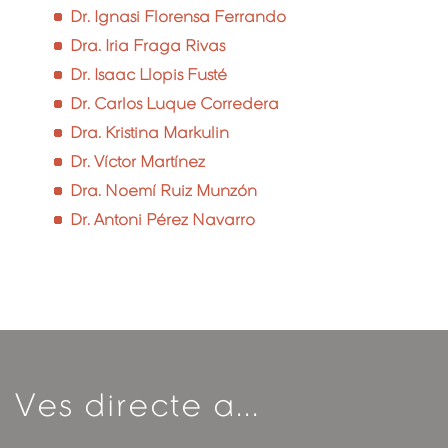
Dr. Ignasi Florensa Ferrando
Dra. Iria Fraga Rivas
Dr. Isaac Llopis Fusté
Dr. Carlos Luque Corredera
Dra. Kristina Markulin
Dr. Víctor Martínez
Dra. Noemí Ruiz Munzón
Dr. Antoni Pérez Navarro
Ves directe a...