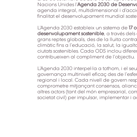
Nacions Unides l’
Agenda 2030 de Desenvo
agenda integral, multidimensional i d’acc
finalitat el desenvolupament mundial soste
L’Agenda 2030 estableix un sistema de
17 
desenvolupament sostenible
, a través del
grans reptes globals, des de la lluita contr
climàtic fins a l’educació, la salut, la igual
ciutats sostenibles. Cada ODS inclou diferen
contribueixen al compliment de l’objectiu.
L’Agenda 2030 interpel·la a tothom, i el seu
governança multinivell eficaç des de l’esfe
regional i local. Cada nivell de govern re
comprometre mitjançant consensos, alianc
altres actors (tant del món empresarial, 
societat civil) per impulsar, implementar i 