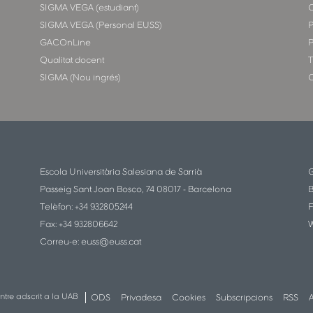
SIGMA VEGA (estudiant)
SIGMA VEGA (Personal EUSS)
P
GACOnLine
P
Qualitat docent
T
SIGMA (Nou ingrés)
C
Escola Universitària Salesiana de Sarrià
G
Passeig Sant Joan Bosco, 74 08017 - Barcelona
B
Telèfon: +34 932805244
F
Fax: +34 932806642
W
Correu-e:
euss@euss.cat
ntre adscrit a la UAB
ODS
Privadesa
Cookies
Subscripcions
RSS
A