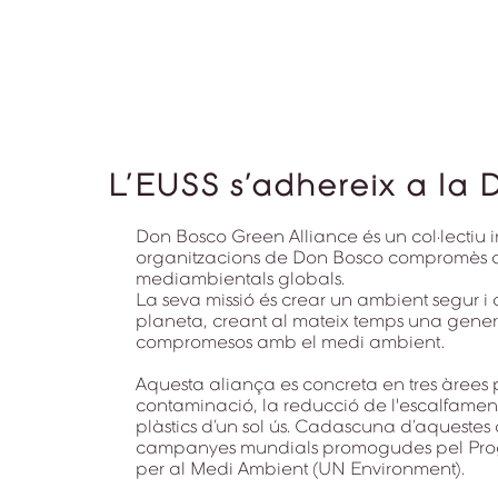
L’EUSS s’adhereix a la
Don Bosco Green Alliance és un col·lectiu in
organitzacions de Don Bosco compromès am
mediambientals globals.
La seva missió és crear un ambient segur i 
planeta, creant al mateix temps una genera
compromesos amb el medi ambient.
Aquesta aliança es concreta en tres àrees pri
contaminació, la reducció de l'escalfament 
plàstics d’un sol ús. Cadascuna d’aquestes
campanyes mundials promogudes pel Prog
per al Medi Ambient (UN Environment).