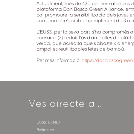
Actualment, més de 430 centres salesians de
plataforma Don Bosco Green Alliance, entre 
cal promoure la sensibilització dels joves en
comprometre’s amb el compliment de 3 ac
L’EUSS, per la seva part, s’ha compromès a: 
consum i (3) reduir l’ús d’ampolles de plàst
verda, que acredita que s'abasteix d'energi
ampolles reutilitzables fetes de bambú.
Per més informació:
https://donboscogreen.
Ves directe a...
EUSSTERNET
Biblioteca