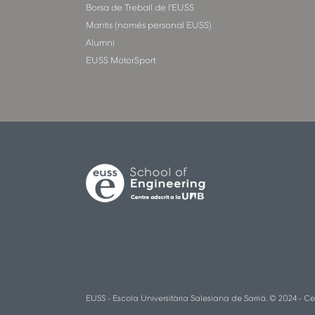
Borsa de Treball de l'EUSS
Mantis (només personal EUSS)
Alumni
EUSS MotorSport
EUSS - Escola Universitària Salesiana de Sarrià. © 2024 - Ce