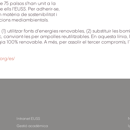
 75 països s’han unit a la
ells l'EUSS. Per adherir-se,
 matèria de sostenibilitat i
cions mediambientals.
(1) utilitzar fonts d'energies renovables, (2) substituir le
ic, canviant-les per ampolles reutilitzables. En aquesta línia
a 100% renovable. A més, per assolir el tercer compromís, l’
org/es/
Intranet EUSS
N
Gestió acadèmica
I