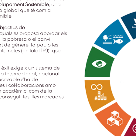
lupament Sostenible
, una
ió global que té com a
nible.
objectius de
s quals es proposa abordar els
a la pobresa o el canvi
tat de gènere, la pau o les
ts metes (en total 169), que
 èxit exigeix un sistema de
ra internacional, nacional,
sponsable s’ha de
es i col·laboracions amb
com acadèmic, com de la
aconseguir les fites marcades.