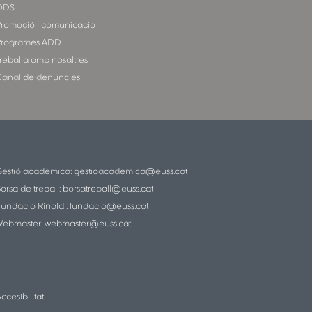
ODS
romoció i comunicació
rogrames ADD
reballa amb nosaltres
anal de denúncies
estió acadèmica:
gestioacademica@euss.cat
orsa de treball:
borsatreball@euss.cat
undació Rinaldi:
fundacio@euss.cat
ebmaster:
webmaster@euss.cat
ccesibilitat