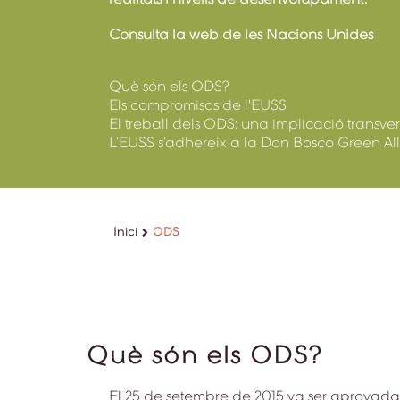
Consulta la web de les Nacions Unides
Què són els ODS?
Els compromisos de l'EUSS
El treball dels ODS: una implicació transver
L’EUSS s’adhereix a la Don Bosco Green Al
Inici
ODS
Què són els ODS?
El 25 de setembre de 2015 va ser aprovada