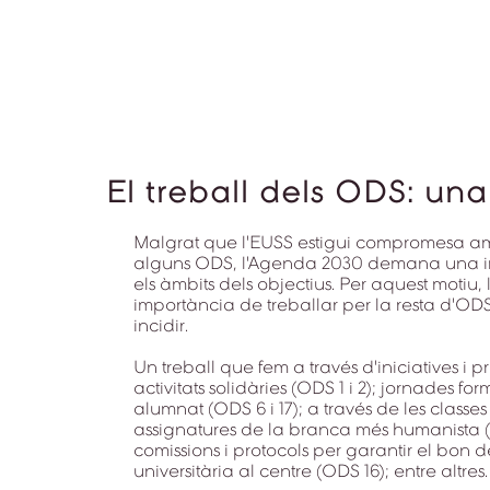
El treball dels ODS: una
Malgrat que l'EUSS estigui compromesa amb
alguns ODS, l'Agenda 2030 demana una imp
els àmbits dels objectius. Per aquest motiu, 
importància de treballar per la resta d'ODS
incidir.
Un treball que fem a través d'iniciatives i 
activitats solidàries (ODS 1 i 2); jornades fo
alumnat (ODS 6 i 17); a través de les clas
assignatures de la branca més humanista (OD
comissions i protocols per garantir el bon
universitària al centre (ODS 16); entre altres.