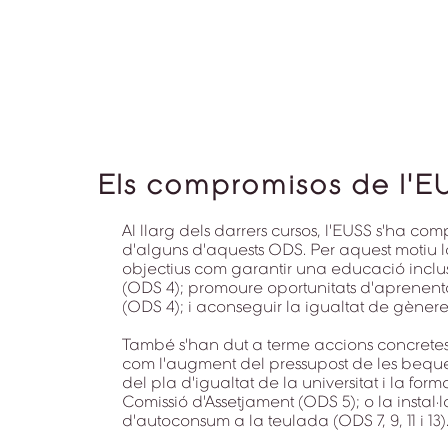
Els compromisos de l'E
Al llarg dels darrers cursos, l'EUSS s'ha com
d'alguns d'aquests ODS. Per aquest motiu l
objectius com garantir una educació inclusi
(ODS 4); promoure oportunitats d'aprenen
(ODS 4); i aconseguir la igualtat de gènere
També s'han dut a terme accions concret
com l'augment del pressupost de les beques 
del pla d'igualtat de la universitat i la fo
Comissió d'Assetjament (ODS 5); o la instal·
d'autoconsum a la teulada (ODS 7, 9, 11 i 13)