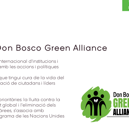
 Don Bosco Green Alliance
ternacional d'institucions i
b les accions i polítiques
que tingui cura de la vida del
ció de ciutadans i líders
oritàries: la lluita contra la
global i l'eliminació dels
 àrees, s'associa amb
rama de les Nacions Unides