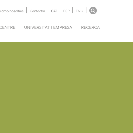
a amb nosaltres
Contactar
CAT
ESP
ENG
 CENTRE
UNIVERSITAT I EMPRESA
RECERCA