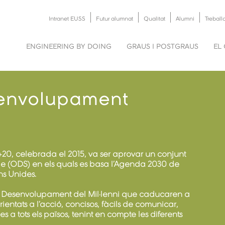
Intranet EUSS
Futur alumnat
Qualitat
Alumni
Treball
ENGINEERING BY DOING
GRAUS I POSTGRAUS
EL
senvolupament
+20, celebrada el 2015, va ser aprovar un conjunt
e (ODS) en els quals es basa l’Agenda 2030 de
s Unides.
de Desenvolupament del Mil·lenni que caducaren a
rientats a l’acció, concisos, fàcils de comunicar,
s a tots els països, tenint en compte les diferents