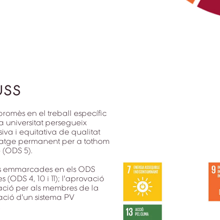
USS
promès en el treball específic
a universitat persegueix
va i equitativa de qualitat
tatge permanent per a tothom
 (ODS 5).
es emmarcades en els ODS
(ODS 4, 10 i 11); l'aprovació
rmació per als membres de la
lació d'un sistema PV
.