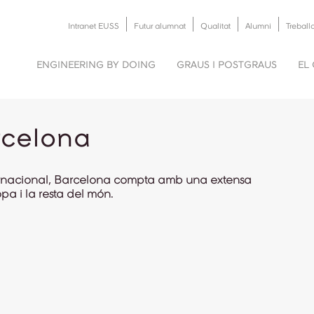
Intranet EUSS
Futur alumnat
Qualitat
Alumni
Treball
ENGINEERING BY DOING
GRAUS I POSTGRAUS
EL
rcelona
ternacional, Barcelona compta amb una extensa
pa i la resta del món.