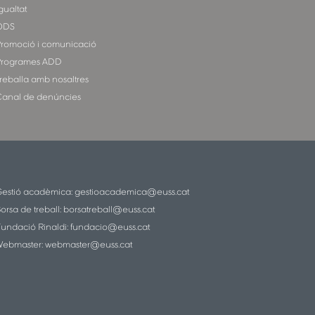
gualtat
ODS
romoció i comunicació
rogrames ADD
reballa amb nosaltres
anal de denúncies
estió acadèmica:
gestioacademica@euss.cat
orsa de treball:
borsatreball@euss.cat
undació Rinaldi:
fundacio@euss.cat
ebmaster:
webmaster@euss.cat