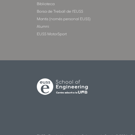
Biblioteca
Borsa de Treball de l'EUSS
Mantis (només personal EUSS)
Alumni
EUSS MotorSport