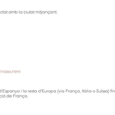
ctat amb la ciutat mitjançant:
/index.html
 d'Espanya i la resta d'Europa (via França, Itàlia o Suïssa
ació de França.