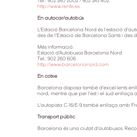
Tel.: 902 240 2002 / 902 243 402
http://www.renfe.es
En autocar/autobús
L'Estació Barcelona Nord és l’estació d'a
des de l'Estació de Barcelona Sants i des d'
Més informació:
Estació d’Autobusos Barcelona Nord
Tel.: 902 260 606
http://www.barcelonanord.com
En cotxe
Barcelona disposa també d'excel·lents enll
nord, mentre que per l'est i el sud enllaça
L'autopista C-16/E-9 també enllaça amb Fran
Transport públic
Barcelona és una ciutat d'autobusos. Reco