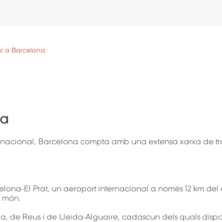
r a Barcelona
na
ernacional, Barcelona compta amb una extensa xarxa de tra
na-El Prat, un aeroport internacional a només 12 km del ce
l món.
 de Reus i de Lleida-Alguaire, cadascun dels quals dispo