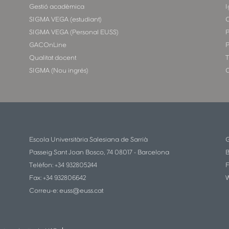
Gestió acadèmica
I
SIGMA VEGA (estudiant)
SIGMA VEGA (Personal EUSS)
P
GACOnLine
P
Qualitat docent
T
SIGMA (Nou ingrés)
C
Escola Universitària Salesiana de Sarrià
G
Passeig Sant Joan Bosco, 74 08017 - Barcelona
B
Telèfon: +34 932805244
F
Fax: +34 932806642
W
Correu-e:
euss@euss.cat