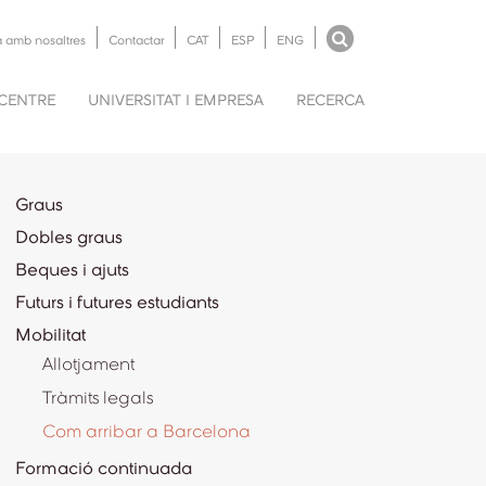
a amb nosaltres
Contactar
CAT
ESP
ENG
 CENTRE
UNIVERSITAT I EMPRESA
RECERCA
Graus
Dobles graus
Beques i ajuts
Futurs i futures estudiants
Mobilitat
Allotjament
Tràmits legals
Com arribar a Barcelona
Formació continuada