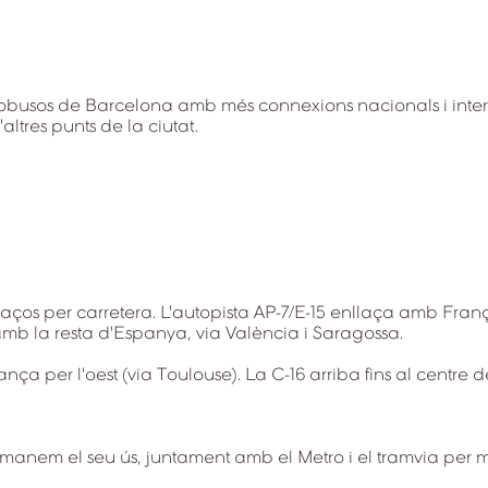
utobusos de Barcelona amb més connexions nacionals i inte
altres punts de la ciutat.
aços per carretera. L'autopista AP-7/E-15 enllaça amb Franç
 amb la resta d'Espanya, via València i Saragossa.
ça per l'oest (via Toulouse). La C-16 arriba fins al centre 
manem el seu ús, juntament amb el Metro i el tramvia per 