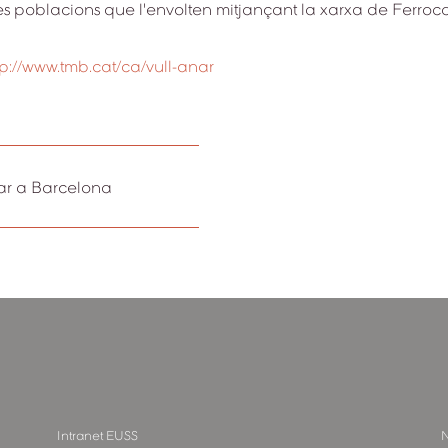
s poblacions que l'envolten mitjançant la xarxa de Ferrocarri
tp://www.tmb.cat/ca/vull-anar
ar a Barcelona
Intranet EUSS
N