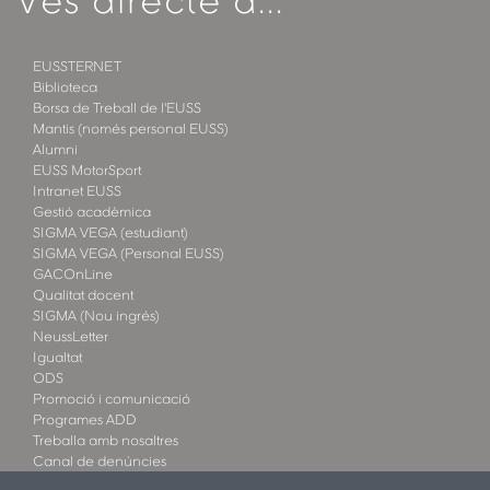
Ves directe a...
EUSSTERNET
Biblioteca
Borsa de Treball de l'EUSS
Mantis (només personal EUSS)
Alumni
EUSS MotorSport
Intranet EUSS
Gestió acadèmica
SIGMA VEGA (estudiant)
SIGMA VEGA (Personal EUSS)
GACOnLine
Qualitat docent
SIGMA (Nou ingrés)
NeussLetter
Igualtat
ODS
Promoció i comunicació
Programes ADD
Treballa amb nosaltres
Canal de denúncies