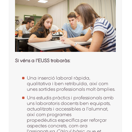
Si véns a l'EUSS trobaràs:
Una inserció laboral ràpida,
qualitativa i ben retribuïda, així com
unes sortides professionals molt àmplies.
Uns estudis pràctics i professionals amb
uns laboratoris docents ben equipats,
actualitzats i accessibles a l'alumnat,
així com programes
propedèutics específics per reforçar
aspectes concrets, com ara
l'assignatura
Càlcul bàsic,
que et