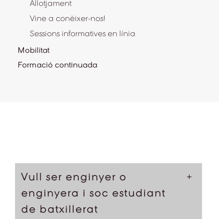
Allotjament
Vine a conèixer-nos!
Sessions informatives en línia
Mobilitat
Formació continuada
Vull ser enginyer o
enginyera i soc estudiant
de batxillerat