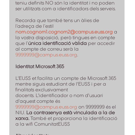
teniu definits NO són la identitat i no poden
ser utilitzats com a identificadors dels serveis.
Recorda que també tens un àlies de
l’adreça de l’estil
nom.cognom1.cognom2@campus.euss.org
a
la vostra disposició, però tingues en compte
que l’
única identificació vàlida
per accedir
al compte de correu serà la
9999999@campus.euss.org
.
Identitat Microsoft 365
L'EUSS et facilita un compte de Microsoft 365
mentre siguis estudiant de l'EUSS i per a
finalitats exclusivament
docents. L'identificador o nom d'usuari
d'aquest compte és
9999999@campus.euss.org
on 9999999 és el
NIU.
La contrasenya està vinculada a la de
xarxa.
També et proporciona la identificació
a la wifi ComunitatEUSS