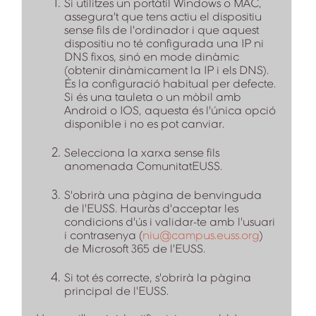
Si utilitzes un portàtil Windows o MAC,
assegura't que tens actiu el dispositiu
sense fils de l'ordinador i que aquest
dispositiu no té configurada una IP ni
DNS fixos, sinó en mode dinàmic
(obtenir dinàmicament la IP i els DNS).
És la configuració habitual per defecte.
Si és una tauleta o un mòbil amb
Android o IOS, aquesta és l'única opció
disponible i no es pot canviar.
Selecciona la xarxa sense fils
anomenada ComunitatEUSS.
S'obrirà una pàgina de benvinguda
de l'EUSS. Hauràs d'acceptar les
condicions d'ús i validar-te amb l'usuari
i contrasenya (
niu@campus.euss.org
)
de Microsoft 365 de l'EUSS.
Si tot és correcte, s'obrirà la pàgina
principal de l'EUSS.