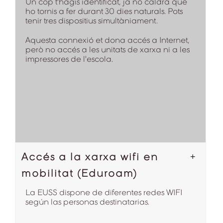
Un cop t'hagis identificat, ja no caldrà que
ho tornis a fer durant 30 dies naturals. Pots
tenir tres dispositius simultàniament.
Aquesta connexió et dona accés a Internet,
però no accés a les unitats de xarxa ni a les
impressores de l'escola.
Accés a la xarxa wifi en
mobilitat (Eduroam)
La EUSS dispone de diferentes redes WIFI
según las personas destinatarias.