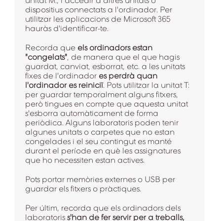
unitat M:, i accedir a altres unitats o
dispositius connectats a l'ordinador. Per
utilitzar les aplicacions de Microsoft 365
hauràs d'identificar-te.
Recorda que
els ordinadors estan
"congelats"
, de manera que el que hagis
guardat, canviat, esborrat, etc. a les unitats
fixes de l'ordinador
es perdrà quan
l'ordinador es reiniciï
. Pots utilitzar la unitat T:
per guardar temporalment alguns fitxers,
però tingues en compte que aquesta unitat
s'esborra automàticament de forma
periòdica. Alguns laboratoris poden tenir
algunes unitats o carpetes que no estan
congelades i el seu contingut es manté
durant el període en què les assignatures
que ho necessiten estan actives.
Pots portar memòries externes o USB per
guardar els fitxers o pràctiques.
Per últim, recorda que els ordinadors dels
laboratoris
s'han de fer servir per a treballs,