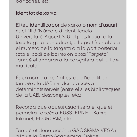
bancàries, etc.
Identitat de xarxa
El teu
identificador
de xarxa o
nom d'usuari
és el NIU (Número d’Identificació
Universitari). Aquest NIU el pots trobar a la
teva targeta d'estudiant, a la part frontal sota
el número de la targeta o a la part posterior
sota el codi de barres on posa “Targeta”.
També el trobaràs a la capçalera del full de
matrícula.
És un número de 7 xifres, que t'identifica
també a la UAB i et dona accés a
determinats serveis (entre ells les biblioteques
de la UAB, descomptes, etc.).
Recorda que aquest usuari serà el que et
permetrà l’accés a EUSSTERNET, Xarxa,
Intranet, EDUROAM, etc.
També et dona accés a GAC SIGMA VEGA i
a la vella Gestió Acadèmica Online.