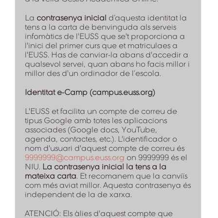
La
contrasenya inicial
d’aquesta identitat la
tens a la carta de benvinguda als serveis
infomàtics de l'EUSS que se't proporciona a
l'inici del primer curs que et matriculaes a
l'EUSS. Has de canviar-la abans d'accedir a
qualsevol servei, quan abans ho facis millor i
millor des d'un ordinador de l’escola.
Identitat e-Camp (campus.euss.org)
L'EUSS et facilita un compte de correu de
tipus Google amb totes les aplicacions
associades (Google docs, YouTube,
agenda, contactes, etc.). L'identificador o
nom d'usuari d'aquest compte de correu és
9999999@campus.euss.org
on 9999999 és el
NIU.
La contrasenya inicial la tens a la
mateixa carta
. Et recomanem que la canviïs
com més aviat millor. Aquesta contrasenya és
independent de la de xarxa.
ATENCIÓ: Els àlies d'aquest compte que