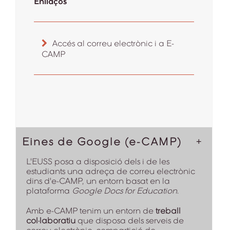
Enllaços
Accés al correu electrònic i a E-
CAMP
Eines de Google (e-CAMP)
L'EUSS posa a disposició dels i de les
estudiants una adreça de correu electrònic
dins d'e-CAMP, un entorn basat en la
plataforma
Google Docs for Education
.
Amb e-CAMP tenim un entorn de
treball
col·laboratiu
que disposa dels serveis de