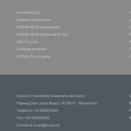
Intranet EUSS
N
Gestión Académica
I
SIGMA VEGA (estudiante)
SIGMA VEGA (Personal EUSS)
P
GACOnLine
P
Calidad docente
T
SIGMA (Nou ingrés)
C
Escola Universitària Salesiana de Sarrià
G
Passeig Sant Joan Bosco, 74 08017 - Barcelona
B
Teléfono: +34 932805244
F
Fax: +34 932806642
W
Correo-e:
euss@euss.cat