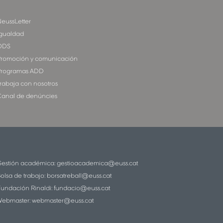
eussLetter
gualdad
ODS
romoción y comunicación
rogramas ADD
rabaja con nosotros
anal de denúncies
estión académica:
gestioacademica@euss.cat
olsa de trabajo:
borsatreball@euss.cat
undación Rinaldi:
fundacio@euss.cat
ebmaster:
webmaster@euss.cat