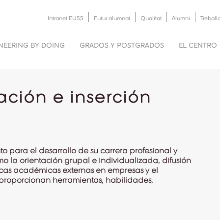
Intranet EUSS
Futur alumnat
Qualitat
Alumni
Treball
NEERING BY DOING
GRADOS Y POSTGRADOS
EL CENTRO
tación e inserción
o para el desarrollo de su carrera profesional y
o la orientación grupal e individualizada, difusión
ticas académicas externas en empresas y el
 proporcionan herramientas, habilidades,