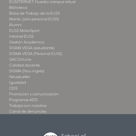
EUSSTERNET. Nuestro campus virtual
Biblioteca
Bolsa de Trabajo de la EUSS
Mantis. (sólo personal EUSS)
Alumni
EUSS MotorSport
Intranet EUSS
Gestión Académica
SIGMA VEGA (estudiante)
SIGMA VEGA (Personal EUSS)
GACOnLine
Calidad docente
SIGMA (Nou ingrés)
NeussLetter
Igualdad
ODS
Promoción y comunicación
Programas ADD
Trabaja con nosotros
Canal de denúncies