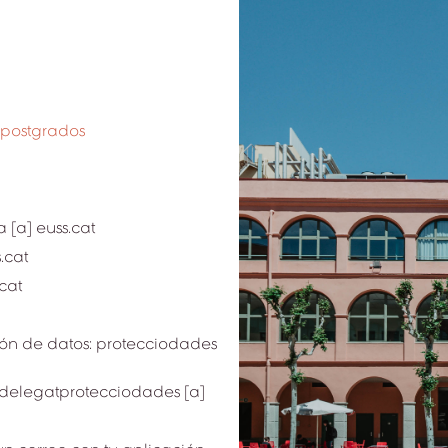
 postgrados
[a] euss.cat
.cat
cat
ión de datos: protecciodades
 delegatprotecciodades [a]