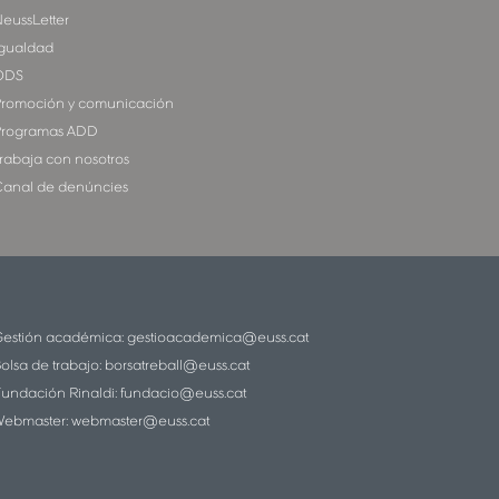
eussLetter
gualdad
ODS
romoción y comunicación
rogramas ADD
rabaja con nosotros
anal de denúncies
estión académica:
gestioacademica@euss.cat
olsa de trabajo:
borsatreball@euss.cat
undación Rinaldi:
fundacio@euss.cat
ebmaster:
webmaster@euss.cat