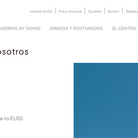
Intranet EUSS
Futur alumnat
Qualitat
Alumni
Treball
NEERING BY DOING
GRADOS Y POSTGRADOS
EL CENTRO
sotros
e la EUSS: