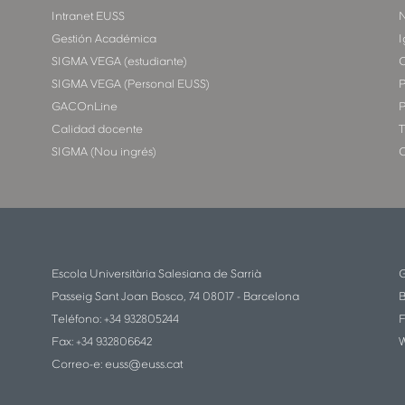
Intranet EUSS
N
Gestión Académica
I
SIGMA VEGA (estudiante)
SIGMA VEGA (Personal EUSS)
P
GACOnLine
P
Calidad docente
T
SIGMA (Nou ingrés)
C
Escola Universitària Salesiana de Sarrià
G
Passeig Sant Joan Bosco, 74 08017 - Barcelona
B
Teléfono: +34 932805244
F
Fax: +34 932806642
W
Correo-e:
euss@euss.cat