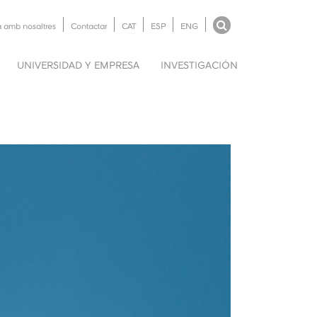
a amb nosaltres
Contactar
CAT
ESP
ENG
UNIVERSIDAD Y EMPRESA
INVESTIGACIÓN