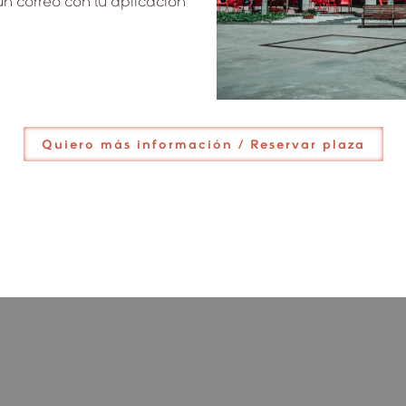
 un correo con tu aplicación
Quiero más información / Reservar plaza