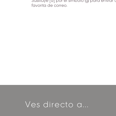
Sustituye [a] por el símbolo @ para enviar
favorita de correo.
Ves directo a...