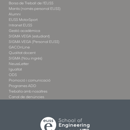
Borsa de Treball de l'EUSS
Mantis (només personal EUSS)
Alumni
EUSS MotorSport
Intranet EUSS
Gestió acadèmica
SIGMA VEGA (estudiant)
SIGMA VEGA (Personal EUSS)
GACOnLine
Qualitat docent
SIGMA (Nou ingrés)
NeussLetter
Igualtat
ODS
Promoció i comunicació
Programes ADD
Treballa amb nosaltres
Canal de denúncies