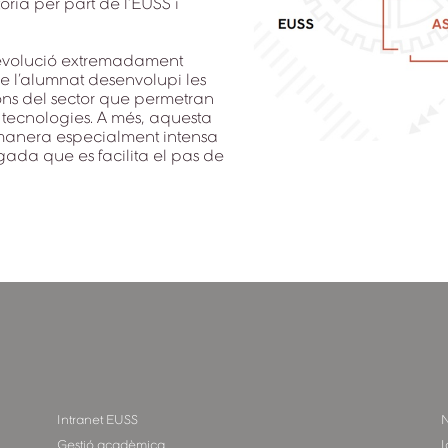
ria per part de l’EUSS i
 evolució extremadament
 l’alumnat desenvolupi les
ons del sector que permetran
i tecnologies. A més, aquesta
e manera especialment intensa
gada que es facilita el pas de
Intranet EUSS
N
Gestió acadèmica
I