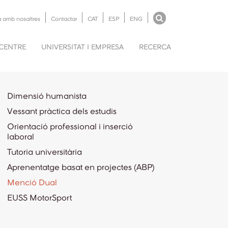
a amb nosaltres
Contactar
CAT
ESP
ENG
 CENTRE
UNIVERSITAT I EMPRESA
RECERCA
Dimensió humanista
Vessant pràctica dels estudis
Orientació professional i inserció
laboral
Tutoria universitària
Aprenentatge basat en projectes (ABP)
Menció Dual
EUSS MotorSport