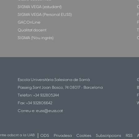
SIGMA VEGA (estudiant)
SIGMA VEGA (Personal EUSS)
P
GACOnLine
P
Qualitat docent
T
SIGMA (Nou ingrés)
C
Escola Universitària Salesiana de Sarrià
G
Passeig Sant Joan Bosco, 74 08017 - Barcelona
B
Telèfon: +34 932805244
F
Fax: +34 932806642
W
Correu-e:
euss@euss.cat
ntre adscrit a la UAB
ODS
Privadesa
Cookies
Subscripcions
RSS
A