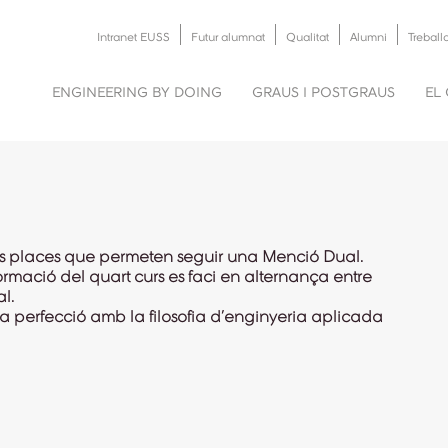
Intranet EUSS
Futur alumnat
Qualitat
Alumni
Treball
ENGINEERING BY DOING
GRAUS I POSTGRAUS
EL
nes places que permeten seguir una Menció Dual.
rmació del quart curs es faci en alternança entre
l.
a perfecció amb la filosofia d’enginyeria aplicada