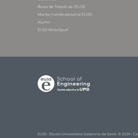
Borsa de Treball de l'EUSS
Mantis (només personal EUSS)
Alumni
EUSS MotorSport
EUSS - Escola Universitària Salesiana de Sarrià. © 2024 - Ce