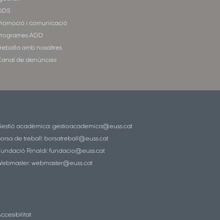
ODS
romoció i comunicació
rogrames ADD
reballa amb nosaltres
anal de denúncies
estió acadèmica:
gestioacademica@euss.cat
orsa de treball:
borsatreball@euss.cat
undació Rinaldi:
fundacio@euss.cat
ebmaster:
webmaster@euss.cat
ccesibilitat