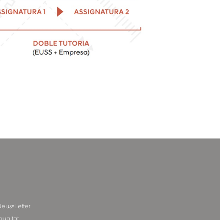
eussLetter
gualtat