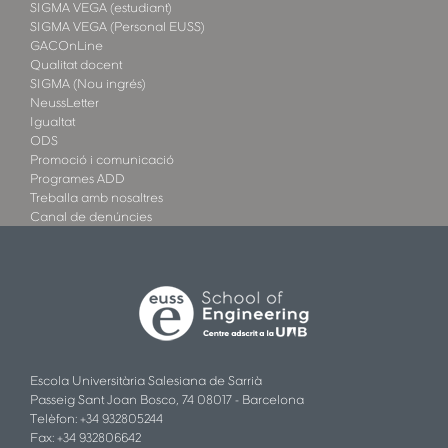
SIGMA VEGA (estudiant)
SIGMA VEGA (Personal EUSS)
GACOnLine
Qualitat docent
SIGMA (Nou ingrés)
NeussLetter
Igualtat
ODS
Promoció i comunicació
Programes ADD
Treballa amb nosaltres
Canal de denúncies
Escola Universitària Salesiana de Sarrià
Passeig Sant Joan Bosco, 74 08017 - Barcelona
Telèfon: +34 932805244
Fax: +34 932806642