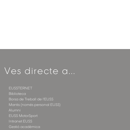
Ves directe a...
EUSSTERNET
Biblioteca
Borsa de Treball de l'EUSS
Mantis (només personal EUSS)
Alumni
EUSS MotorSport
Intranet EUSS
Gestió acadèmica