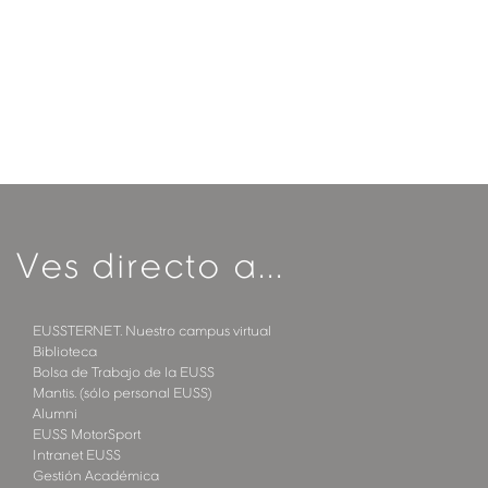
Ves directo a...
EUSSTERNET. Nuestro campus virtual
Biblioteca
Bolsa de Trabajo de la EUSS
Mantis. (sólo personal EUSS)
Alumni
EUSS MotorSport
Intranet EUSS
Gestión Académica