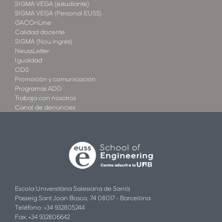
SIGMA VEGA (estudiante)
SIGMA VEGA (Personal EUSS)
GACOnLine
Calidad docente
SIGMA (Nou ingrés)
NeussLetter
Igualdad
ODS
Promoción y comunicación
Programas ADD
Trabaja con nosotros
Canal de denúncies
Escola Universitària Salesiana de Sarrià
Passeig Sant Joan Bosco, 74 08017 - Barcelona
Teléfono: +34 932805244
Fax: +34 932806642