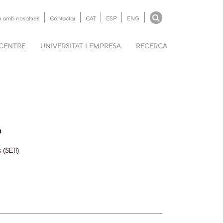
a amb nosaltres
Contactar
CAT
ESP
ENG
 CENTRE
UNIVERSITAT I EMPRESA
RECERCA
a
(SE11)