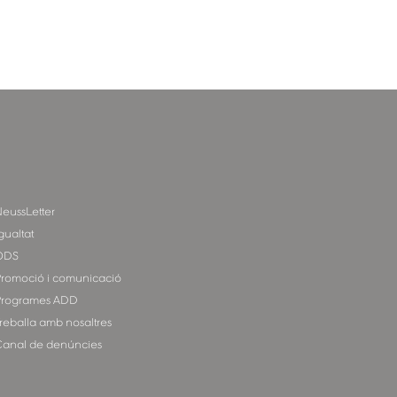
eussLetter
gualtat
ODS
romoció i comunicació
rogrames ADD
reballa amb nosaltres
anal de denúncies