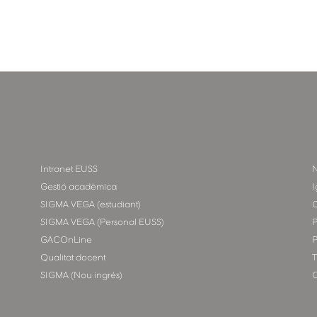
Intranet EUSS
N
Gestió acadèmica
I
SIGMA VEGA (estudiant)
SIGMA VEGA (Personal EUSS)
P
GACOnLine
P
Qualitat docent
T
SIGMA (Nou ingrés)
C