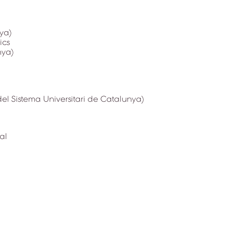
nya)
ics
nya)
del Sistema Universitari de Catalunya)
al