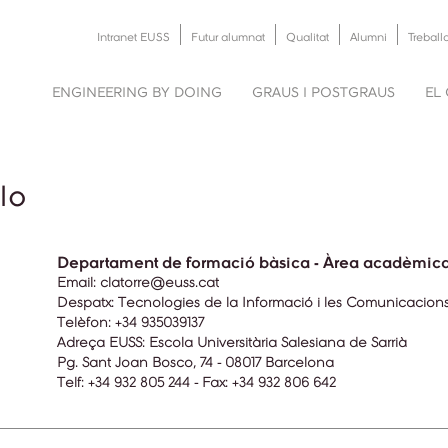
Intranet EUSS
Futur alumnat
Qualitat
Alumni
Treball
ENGINEERING BY DOING
GRAUS I POSTGRAUS
EL
lo
Departament de formació bàsica - Àrea acadèmic
Email:
clatorre@euss.cat
Despatx:
Tecnologies de la Informació i les Comunicacions 
Telèfon:
+34 935039137
Adreça EUSS:
Escola Universitària Salesiana de Sarrià
Pg. Sant Joan Bosco, 74 - 08017 Barcelona
Telf: +34 932 805 244 - Fax: +34 932 806 642