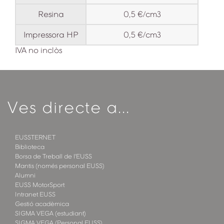
Resina
0,5 €/cm3
Impressora HP
0,5 €/cm3
IVA no inclòs
Ves directe a...
EUSSTERNET
Biblioteca
Borsa de Treball de l'EUSS
Mantis (només personal EUSS)
Alumni
EUSS MotorSport
Intranet EUSS
Gestió acadèmica
SIGMA VEGA (estudiant)
SIGMA VEGA (Personal EUSS)