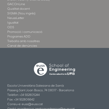
GACOnLine
Qualitat docent
SIGMA (Nou ingrés)
NeussLetter
Igualtat
ODS
Promoció i comunicació
Programes ADD
Treballa amb nosaltres
Canal de denúncies
Escola Universitària Salesiana de Sarrià
Passeig Sant Joan Bosco, 74 08017 - Barcelona
Telèfon: +34 932805244
Fax: +34 932806642
Correu-e:
euss@euss.cat
Gestió acadèmica:
gestioacademica@euss.cat