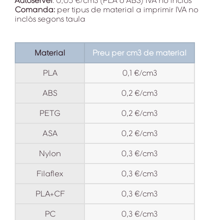
Autoservei
: 0,05 €/cm3 (PLA o ABS) IVA no inclòs
Comanda:
per tipus de material a imprimir IVA no
inclòs segons taula
Material
Preu per cm3 de material
PLA
0,1 €/cm3
ABS
0,2 €/cm3
PETG
0,2 €/cm3
ASA
0,2 €/cm3
Nylon
0,3 €/cm3
Filaflex
0,3 €/cm3
PLA+CF
0,3 €/cm3
PC
0,3 €/cm3