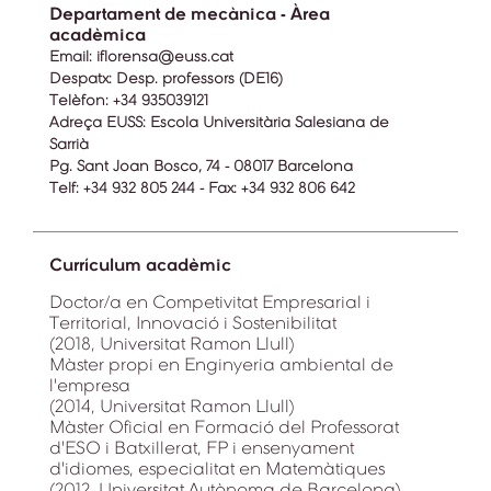
Departament de mecànica - Àrea
acadèmica
Email:
iflorensa@euss.cat
Despatx:
Desp. professors (DE16)
Telèfon:
+34 935039121
Adreça EUSS:
Escola Universitària Salesiana de
Sarrià
Pg. Sant Joan Bosco, 74 - 08017 Barcelona
Telf: +34 932 805 244 - Fax: +34 932 806 642
Currículum acadèmic
Doctor/a en Competivitat Empresarial i
Territorial, Innovació i Sostenibilitat
(2018, Universitat Ramon Llull)
Màster propi en Enginyeria ambiental de
l'empresa
(2014, Universitat Ramon Llull)
Màster Oficial en Formació del Professorat
d'ESO i Batxillerat, FP i ensenyament
d'idiomes, especialitat en Matemàtiques
(2012, Universitat Autònoma de Barcelona)