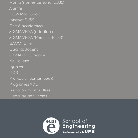
Mantis (només personal EUSS)
Alumni
EUSS MotorSport
Intranet EUSS
Gestió acadèmica
SIGMA VEGA (estudiant)
SIGMA VEGA (Personal EUSS)
GACOnLine
Qualitat docent
SIGMA (Nou ingrés)
NeussLetter
Igualtat
ODS
Promoció i comunicació
Programes ADD
Treballa amb nosaltres
Canal de denúncies