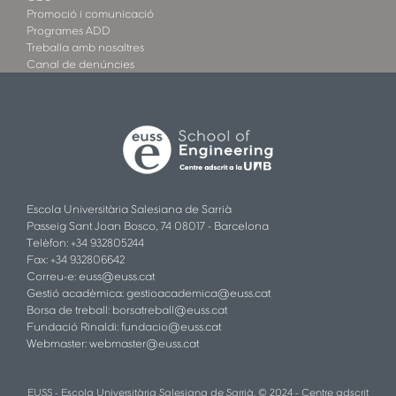
Promoció i comunicació
Programes ADD
Treballa amb nosaltres
Canal de denúncies
Escola Universitària Salesiana de Sarrià
Passeig Sant Joan Bosco, 74 08017 - Barcelona
Telèfon: +34 932805244
Fax: +34 932806642
Correu-e:
euss@euss.cat
Gestió acadèmica:
gestioacademica@euss.cat
Borsa de treball:
borsatreball@euss.cat
Fundació Rinaldi:
fundacio@euss.cat
Webmaster:
webmaster@euss.cat
EUSS - Escola Universitària Salesiana de Sarrià. © 2024 - Centre adscrit