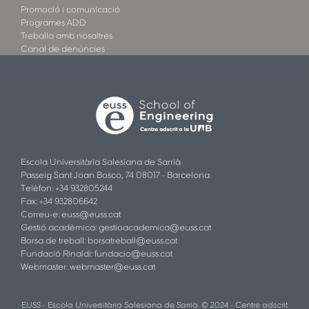
Promoció i comunicació
Programes ADD
Treballa amb nosaltres
Canal de denúncies
Escola Universitària Salesiana de Sarrià
Passeig Sant Joan Bosco, 74 08017 - Barcelona
Telèfon: +34 932805244
Fax: +34 932806642
Correu-e:
euss@euss.cat
Gestió acadèmica:
gestioacademica@euss.cat
Borsa de treball:
borsatreball@euss.cat
Fundació Rinaldi:
fundacio@euss.cat
Webmaster:
webmaster@euss.cat
EUSS - Escola Universitària Salesiana de Sarrià. © 2024 - Centre adscrit