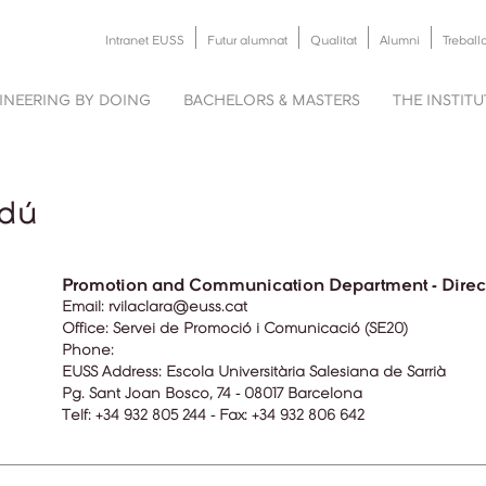
Intranet EUSS
Futur alumnat
Qualitat
Alumni
Treball
INEERING BY DOING
BACHELORS & MASTERS
THE INSTIT
rdú
Promotion and Communication Department - Direc
Email:
rvilaclara@euss.cat
Office:
Servei de Promoció i Comunicació (SE20)
Phone:
EUSS Address:
Escola Universitària Salesiana de Sarrià
Pg. Sant Joan Bosco, 74 - 08017 Barcelona
Telf: +34 932 805 244 - Fax: +34 932 806 642