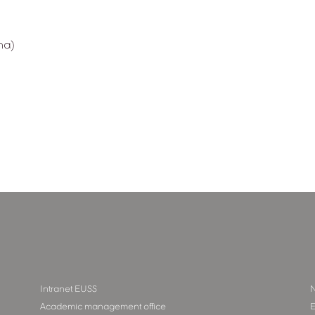
na)
Intranet EUSS
N
Academic management office
E