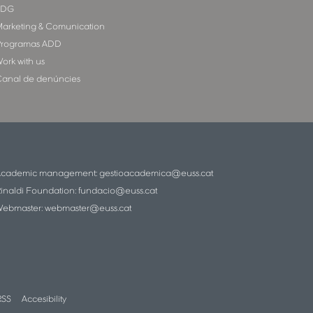
SDG
arketing & Comunication
rogramas ADD
ork with us
anal de denúncies
Academic management:
gestioacademica@euss.cat
inaldi Foundation:
fundacio@euss.cat
ebmaster:
webmaster@euss.cat
RSS
Accesibility