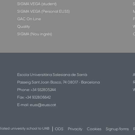
SIGMA VEGA (student)
SIGMA VEGA (Personal EUSS)
M
GAC On Line
P
Quality
W
SIGMA (Nou ingrés)
C
Escola Universitària Salesiana de Sarrià
Passeig Sant Joan Bosco, 74 08017 - Barcelona
R
Phone: +34 932805244
W
Fax: +34 932806642
E-mail:
euss@euss.cat
iliated university school to UAB
ODS
Privacity
Cookies
Signup forms