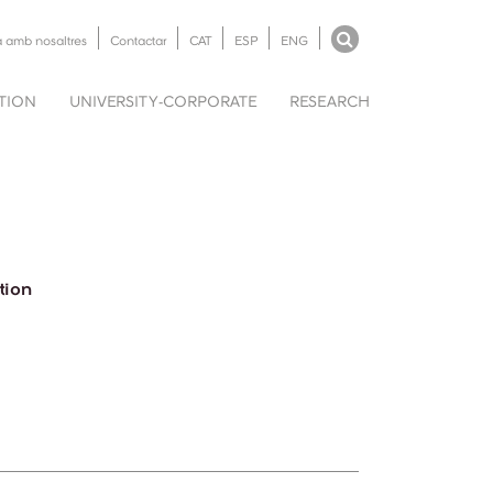
a amb nosaltres
Contactar
CAT
ESP
ENG
UTION
UNIVERSITY-CORPORATE
RESEARCH
tion