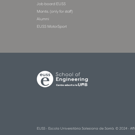
Job board EUSS
Mantis. (only for staff)
Alumni
EUSS MotorSport
EUSS - Escola Universitària Salesiana de Sarrià. © 2024 - Aff