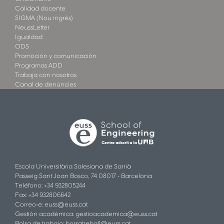
Calidad docente
SIGMA (Nou ingrés)
NeussLetter
Igualdad
ODS
Promoción y comunicación
Programas ADD
Trabaja con nosotros
Canal de denúncies
Escola Universitària Salesiana de Sarrià
Passeig Sant Joan Bosco, 74 08017 - Barcelona
Teléfono: +34 932805244
Fax: +34 932806642
Correo-e:
euss@euss.cat
Gestión académica:
gestioacademica@euss.cat
Bolsa de trabajo:
borsatreball@euss.cat