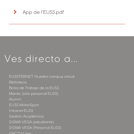
App de l'EUSS.pdf
Ves directo a...
EUSSTERNET. Nuestro campus virtual
Biblioteca
Bolsa de Trabajo de la EUSS
Mantis. (sólo personal EUSS)
Alumni
EUSS MotorSport
Intranet EUSS
Gestión Académica
SIGMA VEGA (estudiante)
SIGMA VEGA (Personal EUSS)
GACOnLine