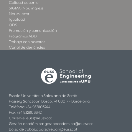
Calidad docente
SIGMA (Nou ingrés)
NeussLetter
Igualdad
ODS
Promoción y comunicación
Programas ADD
Trabaja con nosotros
Canal de denúncies
Escola Universitària Salesiana de Sarrià
Passeig Sant Joan Bosco, 74 08017 - Barcelona
Teléfono: +34 932805244
Fax: +34 932806642
Correo-e:
euss@euss.cat
Gestión académica:
gestioacademica@euss.cat
Bolsa de trabajo:
borsatreball@euss.cat