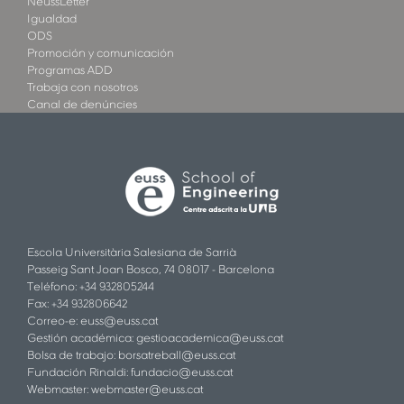
NeussLetter
Igualdad
ODS
Promoción y comunicación
Programas ADD
Trabaja con nosotros
Canal de denúncies
Escola Universitària Salesiana de Sarrià
Passeig Sant Joan Bosco, 74 08017 - Barcelona
Teléfono: +34 932805244
Fax: +34 932806642
Correo-e:
euss@euss.cat
Gestión académica:
gestioacademica@euss.cat
Bolsa de trabajo:
borsatreball@euss.cat
Fundación Rinaldi:
fundacio@euss.cat
Webmaster:
webmaster@euss.cat