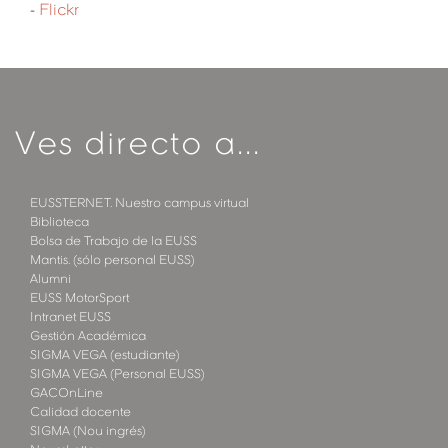
-
Flickr
Ves directo a...
EUSSTERNET. Nuestro campus virtual
Biblioteca
Bolsa de Trabajo de la EUSS
Mantis. (sólo personal EUSS)
Alumni
EUSS MotorSport
Intranet EUSS
Gestión Académica
SIGMA VEGA (estudiante)
SIGMA VEGA (Personal EUSS)
GACOnLine
Calidad docente
SIGMA (Nou ingrés)