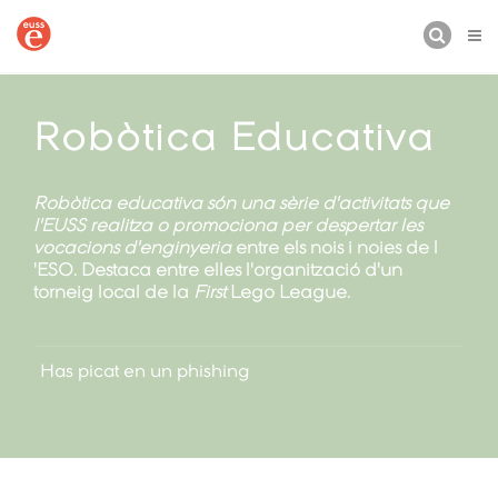
BUSCAR
Robòtica Educativa
Robòtica educativa són una sèrie d'activitats que
l'EUSS realitza o promociona per despertar les
vocacions d'enginyeria
entre els nois i noies de l
'ESO. Destaca entre elles l'organització d'un
torneig local de la
First
Lego League.
Has picat en un phishing