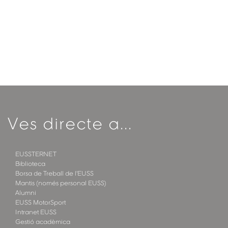
Ves directe a...
EUSSTERNET
Biblioteca
Borsa de Treball de l'EUSS
Mantis (només personal EUSS)
Alumni
EUSS MotorSport
Intranet EUSS
Gestió acadèmica