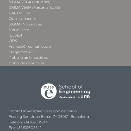
SIGMA VEGA (estudiant)
SIGMA VEGA (Personal EUSS)
GACOnLine
Qualitat docent
SIGMA (Nou ingrés)
NeussLetter
Igualtat
ODS
Promoció i comunicació
Programes ADD
Treballa amb nosaltres
Canal de denúncies
Escola Universitària Salesiana de Sarrià
Passeig Sant Joan Bosco, 74 08017 - Barcelona
Telèfon: +34 932805244
Fax: +34 932806642