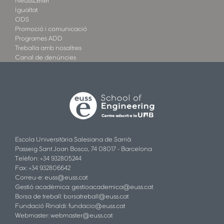
NeussLetter
Igualtat
ODS
Promoció i comunicació
Programes ADD
Treballa amb nosaltres
Canal de denúncies
Escola Universitària Salesiana de Sarrià
Passeig Sant Joan Bosco, 74 08017 - Barcelona
Telèfon: +34 932805244
Fax: +34 932806642
Correu-e:
euss@euss.cat
Gestió acadèmica:
gestioacademica@euss.cat
Borsa de treball:
borsatreball@euss.cat
Fundació Rinaldi:
fundacio@euss.cat
Webmaster:
webmaster@euss.cat