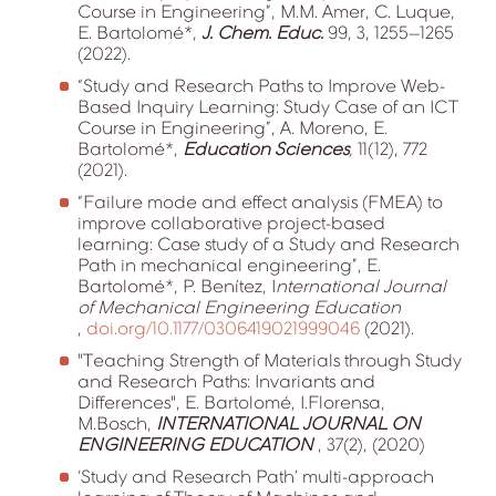
Course in Engineering”, M.M. Amer, C. Luque,
E. Bartolomé*,
J. Chem. Educ.
99, 3, 1255–1265
(2022).
“Study and Research Paths to Improve Web-
Based Inquiry Learning: Study Case of an ICT
Course in Engineering”, A. Moreno, E.
Bartolomé*,
Education Sciences
,
11(12), 772
(2021).
“Failure mode and effect analysis (FMEA) to
improve collaborative project-based
learning: Case study of a Study and Research
Path in mechanical engineering”, E.
Bartolomé*, P. Benítez, I
nternational Journal
of Mechanical Engineering Education
,
doi.org/10.1177/0306419021999046
(2021).
"Teaching Strength of Materials through Study
and Research Paths: Invariants and
Differences", E. Bartolomé, I.Florensa,
M.Bosch,
INTERNATIONAL JOURNAL ON
ENGINEERING EDUCATION
, 37(2), (2020)
‘Study and Research Path’ multi-approach