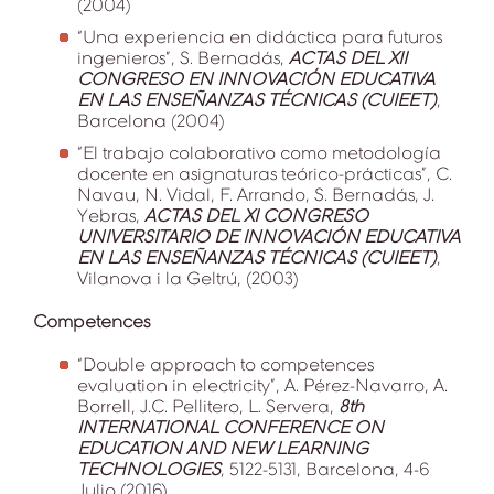
(2004)
“Una experiencia en didáctica para futuros
ingenieros”, S. Bernadás,
ACTAS DEL XII
CONGRESO EN INNOVACIÓN EDUCATIVA
EN LAS ENSEÑANZAS TÉCNICAS (CUIEET)
,
Barcelona (2004)
“El trabajo colaborativo como metodología
docente en asignaturas teórico-prácticas”, C.
Navau, N. Vidal, F. Arrando, S. Bernadás, J.
Yebras,
ACTAS DEL XI CONGRESO
UNIVERSITARIO DE INNOVACIÓN EDUCATIVA
EN LAS ENSEÑANZAS TÉCNICAS (CUIEET)
,
Vilanova i la Geltrú, (2003)
Competences
“Double approach to competences
evaluation in electricity”, A. Pérez-Navarro, A.
Borrell, J.C. Pellitero, L. Servera,
8th
INTERNATIONAL CONFERENCE ON
EDUCATION AND NEW LEARNING
TECHNOLOGIES
, 5122-5131, Barcelona, 4-6
Julio (2016)