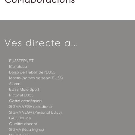
Ves directe a...
EUSSTERNET
Biblioteca
Borsa de Treball de l'EUSS
Mantis (només personal EUSS)
Alumni
EUSS MotorSport
Intranet EUSS
Gestió acadèmica
SIGMA VEGA (estudiant)
SIGMA VEGA (Personal EUSS)
GACOnLine
Qualitat docent
SIGMA (Nou ingrés)