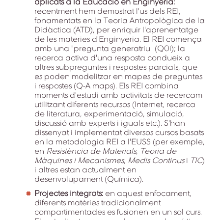
aplicats a la Educació en Enginyeria:
recentment hem demostrat l'us dels REI,
fonamentats en la Teoria Antropològica de la
Didàctica (ATD), per enriquir l'aprenentatge
de les materies d'Enginyeria. El REI comença
amb una "pregunta generatriu" (Q0i); la
recerca activa d'una resposta condueix a
altres subpreguntes i respostes parcials, que
es poden modelitzar en mapes de preguntes
i respostes (Q-A maps). Els REI combina
moments d'estudi amb activitats de recercam
utilitzant diferents recursos (Internet, recerca
de literatura, experimentació, simulació,
discussió amb experts i iguals etc.). S'han
dissenyat i implementat diversos cursos basats
en la metodologia REI a l'EUSS (per exemple,
en
Resistència de Materials
,
Teoria de
Màquines i Mecanismes
,
Medis Continus
i
TIC
)
i altres estan actualment en
desenvolupament (Química).
Projectes integrats:
en aquest enfocament,
diferents matèries tradicionalment
compartimentades es fusionen en un sol curs.