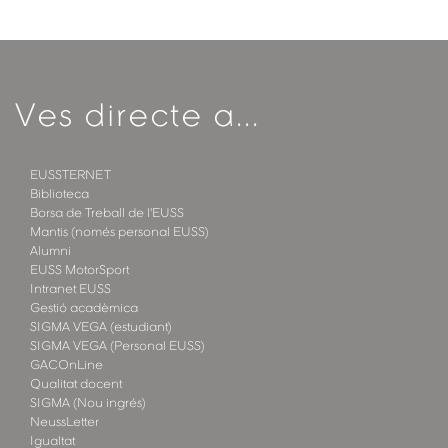
Ves directe a...
EUSSTERNET
Biblioteca
Borsa de Treball de l'EUSS
Mantis (només personal EUSS)
Alumni
EUSS MotorSport
Intranet EUSS
Gestió acadèmica
SIGMA VEGA (estudiant)
SIGMA VEGA (Personal EUSS)
GACOnLine
Qualitat docent
SIGMA (Nou ingrés)
NeussLetter
Igualtat