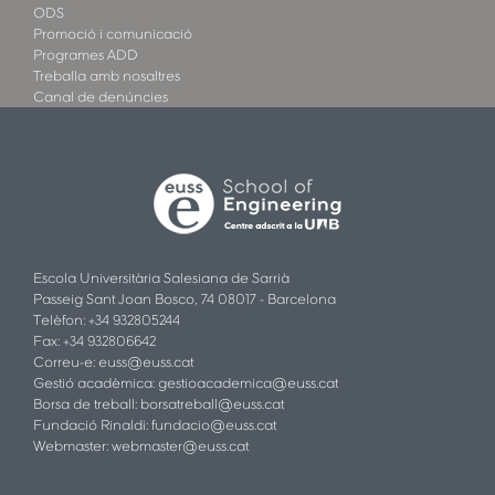
ODS
Promoció i comunicació
Programes ADD
Treballa amb nosaltres
Canal de denúncies
Escola Universitària Salesiana de Sarrià
Passeig Sant Joan Bosco, 74 08017 - Barcelona
Telèfon: +34 932805244
Fax: +34 932806642
Correu-e:
euss@euss.cat
Gestió acadèmica:
gestioacademica@euss.cat
Borsa de treball:
borsatreball@euss.cat
Fundació Rinaldi:
fundacio@euss.cat
Webmaster:
webmaster@euss.cat