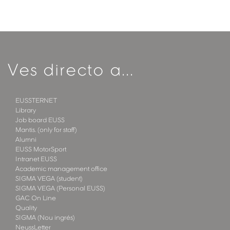
Ves directo a...
EUSSTERNET
Library
Job board EUSS
Mantis. (only for staff)
Alumni
EUSS MotorSport
Intranet EUSS
Academic management office
SIGMA VEGA (student)
SIGMA VEGA (Personal EUSS)
GAC On Line
Quality
SIGMA (Nou ingrés)
NeussLetter