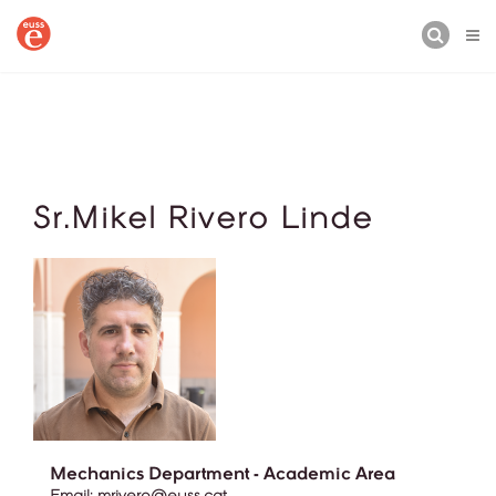
BUSCAR
Sr.Mikel Rivero Linde
Mechanics Department - Academic Area
Email:
mrivero@euss.cat