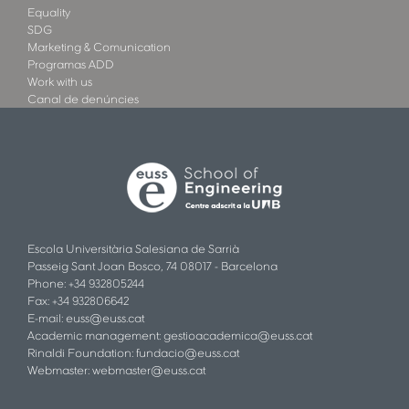
Equality
SDG
Marketing & Comunication
Programas ADD
Work with us
Canal de denúncies
Escola Universitària Salesiana de Sarrià
Passeig Sant Joan Bosco, 74 08017 - Barcelona
Phone: +34 932805244
Fax: +34 932806642
E-mail:
euss@euss.cat
Academic management:
gestioacademica@euss.cat
Rinaldi Foundation:
fundacio@euss.cat
Webmaster:
webmaster@euss.cat