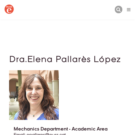
BUSCAR
Dra.Elena Pallarès López
Mechanics Department - Academic Area
Email:
epallares@euss.cat