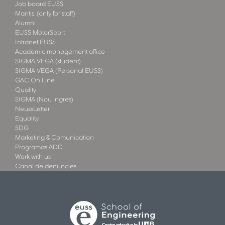
Job board EUSS
Mantis. (only for staff)
Alumni
EUSS MotorSport
Intranet EUSS
Academic management office
SIGMA VEGA (student)
SIGMA VEGA (Personal EUSS)
GAC On Line
Quality
SIGMA (Nou ingrés)
NeussLetter
Equality
SDG
Marketing & Comunication
Programas ADD
Work with us
Canal de denúncies