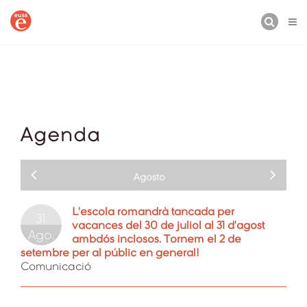
BUSCAR
Agenda
Agosto
L'escola romandrà tancada per
31
vacances del 30 de juliol al 31 d'agost
Ago.
ambdós inclosos. Tornem el 2 de
setembre per al públic en general!
Comunicació