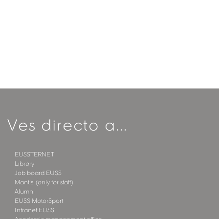
Ves directo a...
EUSSTERNET
Library
Job board EUSS
Mantis. (only for staff)
Alumni
EUSS MotorSport
Intranet EUSS