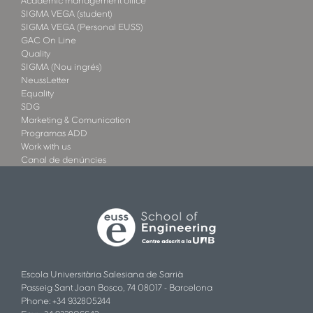
Academic management office
SIGMA VEGA (student)
SIGMA VEGA (Personal EUSS)
GAC On Line
Quality
SIGMA (Nou ingrés)
NeussLetter
Equality
SDG
Marketing & Comunication
Programas ADD
Work with us
Canal de denúncies
Escola Universitària Salesiana de Sarrià
Passeig Sant Joan Bosco, 74 08017 - Barcelona
Phone: +34 932805244