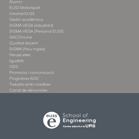
Alumni
EUSS MotorSport
Intranet EUSS
Gestió acadèmica
SIGMA VEGA (estudiant)
SIGMA VEGA (Personal EUSS)
GACOnLine
Qualitat docent
SIGMA (Nou ingrés)
NeussLetter
Igualtat
ODS
Promoció i comunicació
Programes ADD
Treballa amb nosaltres
Canal de denúncies