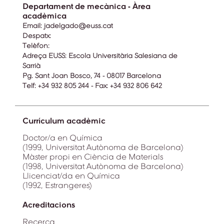
Departament de mecànica - Àrea
acadèmica
Email:
jadelgado@euss.cat
Despatx:
Telèfon:
Adreça EUSS:
Escola Universitària Salesiana de
Sarrià
Pg. Sant Joan Bosco, 74 - 08017 Barcelona
Telf: +34 932 805 244 - Fax: +34 932 806 642
Currículum acadèmic
Doctor/a en Química
(1999, Universitat Autònoma de Barcelona)
Màster propi en Ciència de Materials
(1998, Universitat Autònoma de Barcelona)
Llicenciat/da en Química
(1992, Estrangeres)
Acreditacions
Recerca