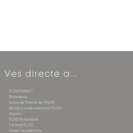
Ves directe a...
EUSSTERNET
Biblioteca
Borsa de Treball de l'EUSS
Mantis (només personal EUSS)
Alumni
EUSS MotorSport
Intranet EUSS
Gestió acadèmica