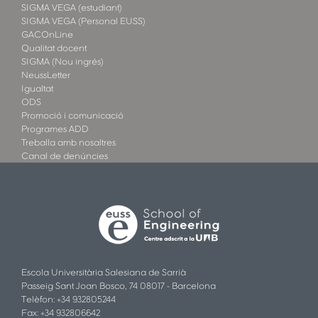
SIGMA VEGA (estudiant)
SIGMA VEGA (Personal EUSS)
GACOnLine
Qualitat docent
SIGMA (Nou ingrés)
NeussLetter
Igualtat
ODS
Promoció i comunicació
Programes ADD
Treballa amb nosaltres
Canal de denúncies
Escola Universitària Salesiana de Sarrià
Passeig Sant Joan Bosco, 74 08017 - Barcelona
Telèfon: +34 932805244
Fax: +34 932806642