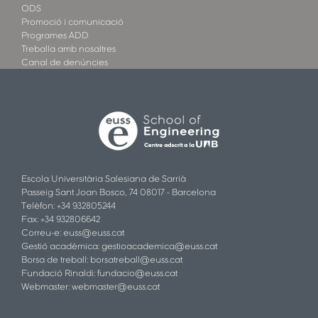
ODS
Promoció i comunicació
Programes ADD
Treballa amb nosaltres
Canal de denúncies
Escola Universitària Salesiana de Sarrià
Passeig Sant Joan Bosco, 74 08017 - Barcelona
Telèfon: +34 932805244
Fax: +34 932806642
Correu-e:
euss@euss.cat
Gestió acadèmica:
gestioacademica@euss.cat
Borsa de treball:
borsatreball@euss.cat
Fundació Rinaldi:
fundacio@euss.cat
Webmaster:
webmaster@euss.cat