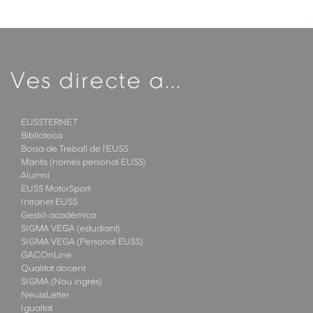
Ves directe a...
EUSSTERNET
Biblioteca
Borsa de Treball de l'EUSS
Mantis (només personal EUSS)
Alumni
EUSS MotorSport
Intranet EUSS
Gestió acadèmica
SIGMA VEGA (estudiant)
SIGMA VEGA (Personal EUSS)
GACOnLine
Qualitat docent
SIGMA (Nou ingrés)
NeussLetter
Igualtat