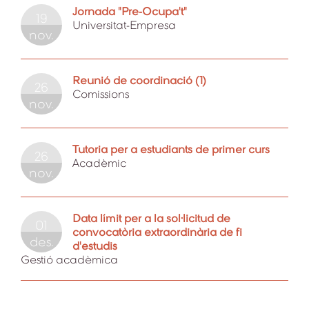
Jornada "Pre-Ocupa't"
19
Universitat-Empresa
nov.
Reunió de coordinació (1)
26
Comissions
nov.
Tutoria per a estudiants de primer curs
26
Acadèmic
nov.
Data límit per a la sol·licitud de
01
convocatòria extraordinària de fi
des.
d'estudis
Gestió acadèmica