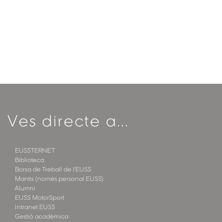
Ves directe a...
EUSSTERNET
Biblioteca
Borsa de Treball de l'EUSS
Mantis (només personal EUSS)
Alumni
EUSS MotorSport
Intranet EUSS
Gestió acadèmica