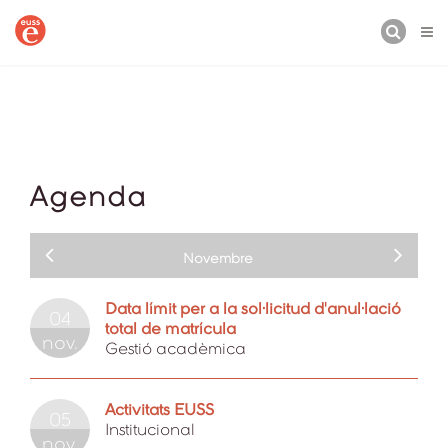
CERCA
Agenda
Novembre
Data límit per a la sol·licitud d'anul·lació
04
total de matrícula
nov.
Gestió acadèmica
Activitats EUSS
05
Institucional
nov.