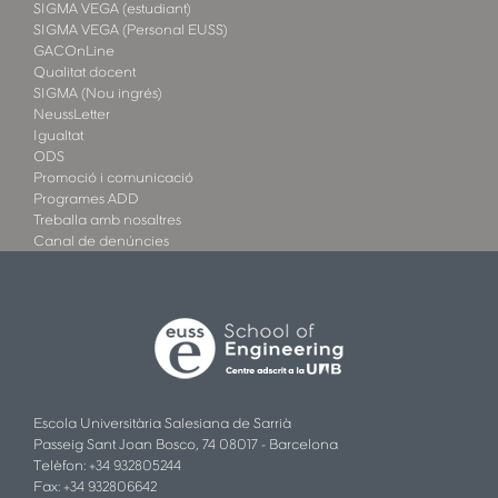
SIGMA VEGA (estudiant)
SIGMA VEGA (Personal EUSS)
GACOnLine
Qualitat docent
SIGMA (Nou ingrés)
NeussLetter
Igualtat
ODS
Promoció i comunicació
Programes ADD
Treballa amb nosaltres
Canal de denúncies
Escola Universitària Salesiana de Sarrià
Passeig Sant Joan Bosco, 74 08017 - Barcelona
Telèfon: +34 932805244
Fax: +34 932806642