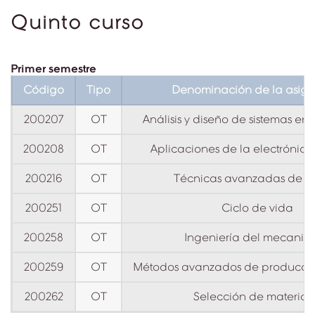
Quinto curso
Primer semestre
Código
Tipo
Denominación de la asign
200207
OT
Análisis y diseño de sistemas en 
200208
OT
Aplicaciones de la electrónica 
200216
OT
Técnicas avanzadas de co
200251
OT
Ciclo de vida
200258
OT
Ingeniería del mecaniz
200259
OT
Métodos avanzados de producci
200262
OT
Selección de material