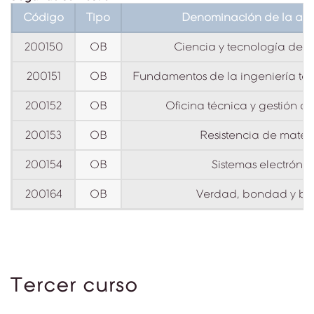
Código
Tipo
Denominación de la asi
200150
OB
Ciencia y tecnología de m
200151
OB
Fundamentos de la ingeniería térm
200152
OB
Oficina técnica y gestión d
200153
OB
Resistencia de materi
200154
OB
Sistemas electrónic
200164
OB
Verdad, bondad y be
Tercer curso