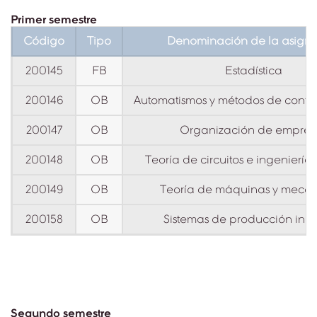
Primer semestre
Código
Tipo
Denominación de la asigna
200145
FB
Estadística
200146
OB
Automatismos y métodos de control
200147
OB
Organización de empres
200148
OB
Teoría de circuitos e ingeniería 
200149
OB
Teoría de máquinas y mecan
200158
OB
Sistemas de producción indus
Segundo semestre