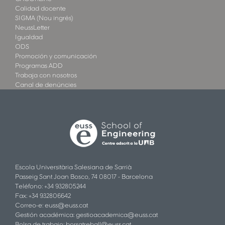
Calidad docente
SIGMA (Nou ingrés)
NeussLetter
Igualdad
ODS
Promoción y comunicación
Programas ADD
Trabaja con nosotros
Canal de denúncies
Escola Universitària Salesiana de Sarrià
Passeig Sant Joan Bosco, 74 08017 - Barcelona
Teléfono: +34 932805244
Fax: +34 932806642
Correo-e:
euss@euss.cat
Gestión académica:
gestioacademica@euss.cat
Bolsa de trabajo:
borsatreball@euss.cat