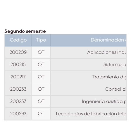
Segundo semestre
Código
Tipo
Denominación de 
200209
OT
Aplicaciones industr
200215
OT
Sistemas rob
200217
OT
Tratamiento digit
200253
OT
Control de
200257
OT
Ingeniería asistida p
200263
OT
Tecnologías de fabricación inte