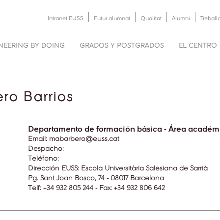
Intranet EUSS
Futur alumnat
Qualitat
Alumni
Treball
NEERING BY DOING
GRADOS Y POSTGRADOS
EL CENTRO
ro Barrios
Departamento de formación básica - Área académ
Email:
mabarbero@euss.cat
Despacho:
Teléfono:
Dirección EUSS:
Escola Universitària Salesiana de Sarrià
Pg. Sant Joan Bosco, 74 - 08017 Barcelona
Telf: +34 932 805 244 - Fax: +34 932 806 642