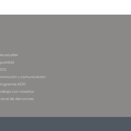
eussLetter
gualdad
ODS
romoción y comunicación
rogramas ADD
rabaja con nosotros
anal de denúncies