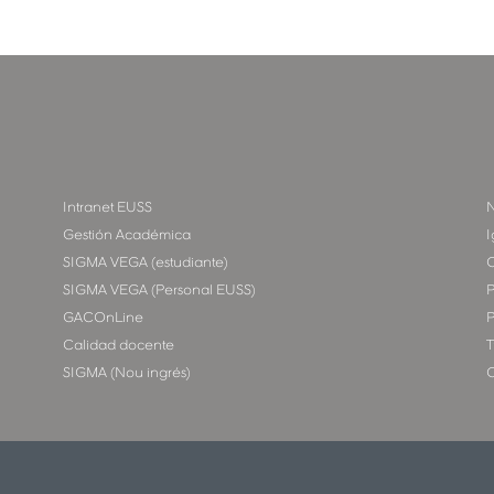
Intranet EUSS
N
Gestión Académica
I
SIGMA VEGA (estudiante)
SIGMA VEGA (Personal EUSS)
P
GACOnLine
P
Calidad docente
T
SIGMA (Nou ingrés)
C