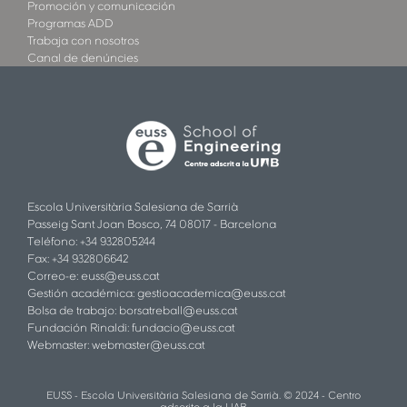
Promoción y comunicación
Programas ADD
Trabaja con nosotros
Canal de denúncies
Escola Universitària Salesiana de Sarrià
Passeig Sant Joan Bosco, 74 08017 - Barcelona
Teléfono: +34 932805244
Fax: +34 932806642
Correo-e:
euss@euss.cat
Gestión académica:
gestioacademica@euss.cat
Bolsa de trabajo:
borsatreball@euss.cat
Fundación Rinaldi:
fundacio@euss.cat
Webmaster:
webmaster@euss.cat
EUSS - Escola Universitària Salesiana de Sarrià. © 2024 - Centro