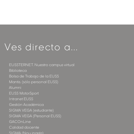
Ves directo a...
EUSSTERNET. Nuestro campus virtual
Biblioteca
Bolsa de Trabajo de la EUSS
Mantis. (sólo personal EUSS)
Alumni
EUSS MotorSport
Intranet EUSS
Gestión Académica
SIGMA VEGA (estudiante)
SIGMA VEGA (Personal EUSS)
GACOnLine
Calidad docente
SIGMA (Nou ingrés)