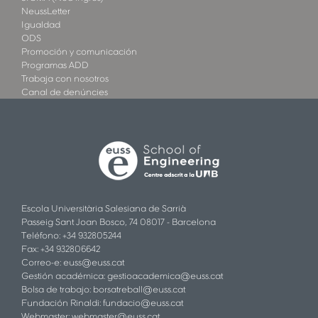
NeussLetter
Igualdad
ODS
Promoción y comunicación
Programas ADD
Trabaja con nosotros
Canal de denúncies
Escola Universitària Salesiana de Sarrià
Passeig Sant Joan Bosco, 74 08017 - Barcelona
Teléfono: +34 932805244
Fax: +34 932806642
Correo-e:
euss@euss.cat
Gestión académica:
gestioacademica@euss.cat
Bolsa de trabajo:
borsatreball@euss.cat
Fundación Rinaldi:
fundacio@euss.cat
Webmaster:
webmaster@euss.cat