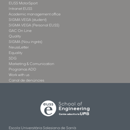
EUSS MotorSport
Intranet EUSS
Academic management office
SIGMA VEGA (student)
SIGMA VEGA (Personal EUSS)
GAC On Line
Quality
SIGMA (Nou ingrés)
NeussLetter
Equality
SDG
Marketing & Comunication
Programas ADD
Work with us
Canal de denúncies
Escola Universitària Salesiana de Sarrià