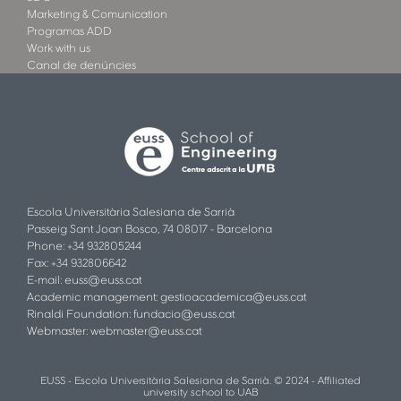
Marketing & Comunication
Programas ADD
Work with us
Canal de denúncies
Escola Universitària Salesiana de Sarrià
Passeig Sant Joan Bosco, 74 08017 - Barcelona
Phone: +34 932805244
Fax: +34 932806642
E-mail:
euss@euss.cat
Academic management:
gestioacademica@euss.cat
Rinaldi Foundation:
fundacio@euss.cat
Webmaster:
webmaster@euss.cat
EUSS - Escola Universitària Salesiana de Sarrià. © 2024 - Affiliated
university school to UAB