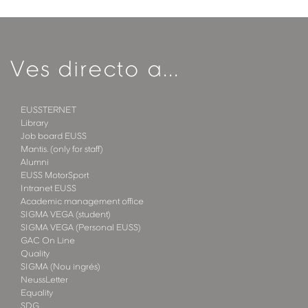
Ves directo a...
EUSSTERNET
Library
Job board EUSS
Mantis. (only for staff)
Alumni
EUSS MotorSport
Intranet EUSS
Academic management office
SIGMA VEGA (student)
SIGMA VEGA (Personal EUSS)
GAC On Line
Quality
SIGMA (Nou ingrés)
NeussLetter
Equality
SDG