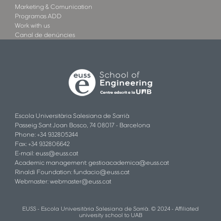
Marketing & Comunication
Programas ADD
Work with us
Canal de denúncies
Escola Universitària Salesiana de Sarrià
Passeig Sant Joan Bosco, 74 08017 - Barcelona
Phone: +34 932805244
Fax: +34 932806642
E-mail:
euss@euss.cat
Academic management:
gestioacademica@euss.cat
Rinaldi Foundation:
fundacio@euss.cat
Webmaster:
webmaster@euss.cat
EUSS - Escola Universitària Salesiana de Sarrià. © 2024 - Affiliated
university school to UAB