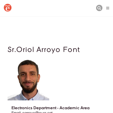
BUSCAR
Sr.Oriol Arroyo Font
Electronics Department - Academic Area
Email:
oarroyo@euss.cat