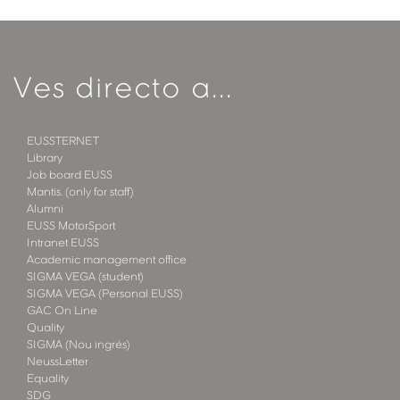
Ves directo a...
EUSSTERNET
Library
Job board EUSS
Mantis. (only for staff)
Alumni
EUSS MotorSport
Intranet EUSS
Academic management office
SIGMA VEGA (student)
SIGMA VEGA (Personal EUSS)
GAC On Line
Quality
SIGMA (Nou ingrés)
NeussLetter
Equality
SDG