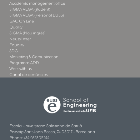
Academic management office
SIGMA VEGA (student)
SIGMA VEGA (Personal EUSS)
GAC On Line
Quality
SIGMA (Nou ingrés)
NeussLetter
Equality
SDG
Marketing & Comunication
Programas ADD
Work with us
Canal de denúncies
Escola Universitària Salesiana de Sarrià
Passeig Sant Joan Bosco, 74 08017 - Barcelona
Phone: +34 932805244