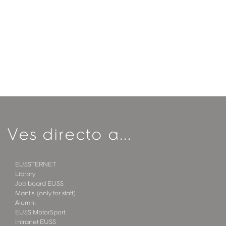
Ves directo a...
EUSSTERNET
Library
Job board EUSS
Mantis. (only for staff)
Alumni
EUSS MotorSport
Intranet EUSS